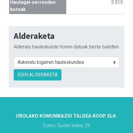
Hautagai-zerrenden
3.515
botoak
Alderaketa
Alderatu hauteskunde honen datuak beste batetkin
EGIN ALDERAKETA
UROLAKO KOMUNIKAZIO TALDEA KOOP. ELK.
Eusko Gudari kalea, 26