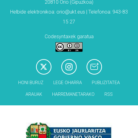
20810 Orio (Gipuzkoa)
Helbide elektronikoa: orio@ukt.eus | Telefonoa: 943-83
15 27
Codesyntaxek garatua
HONI BURUZ
LEGE OHARRA
PUBLIZITATEA
ARAUAK
HARREMANETARAKO
RSS
Babesleak