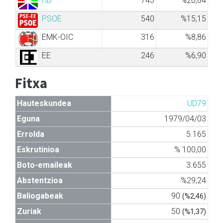
HB
743
%20,84
PSOE
540
%15,15
EMK-OIC
316
%8,86
EE
246
%6,90
Fitxa
Hauteskundea
UD79
Eguna
1979/04/03
Errolda
5.165
Eskrutinioa
% 100,00
Boto-emaileak
3.655
Abstentzioa
%29,24
Baliogabeak
90
(%2,46)
Zuriak
50
(%1,37)