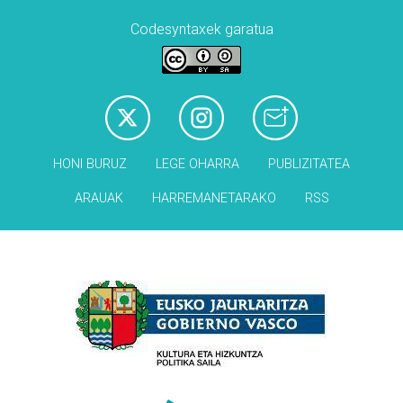
Codesyntaxek garatua
HONI BURUZ
LEGE OHARRA
PUBLIZITATEA
ARAUAK
HARREMANETARAKO
RSS
Babesleak