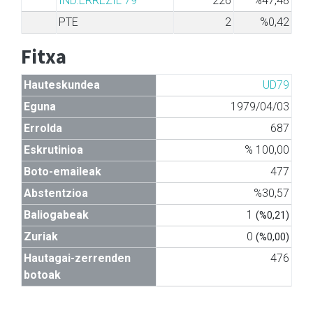
IND.ERREZIL 79
226
%47,48
PTE
2
%0,42
Fitxa
Hauteskundea
UD79
Eguna
1979/04/03
Errolda
687
Eskrutinioa
% 100,00
Boto-emaileak
477
Abstentzioa
%30,57
Baliogabeak
1
(%0,21)
Zuriak
0
(%0,00)
Hautagai-zerrenden
476
botoak