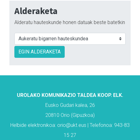
Alderaketa
Alderatu hauteskunde honen datuak beste batetkin
EGIN ALDERAKETA
UROLAKO KOMUNIKAZIO TALDEA KOOP. ELK.
Eusko Gudari kalea, 26
20810 Orio (Gipuzkoa)
Helbide elektronikoa: orio@ukt.eus | Telefonoa: 943-83
15 27