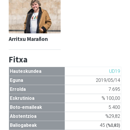
Arritxu Marañon
Fitxa
Hauteskundea
UD19
Eguna
2019/05/14
Errolda
7.695
Eskrutinioa
% 100,00
Boto-emaileak
5.400
Abstentzioa
%29,82
Baliogabeak
45
(%0,83)