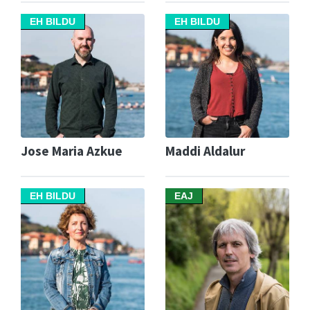
EH BILDU
EH BILDU
Jose Maria Azkue
Maddi Aldalur
EH BILDU
EAJ