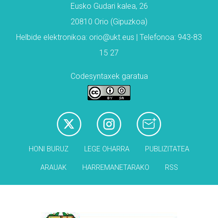
Eusko Gudari kalea, 26
20810 Orio (Gipuzkoa)
Helbide elektronikoa: orio@ukt.eus | Telefonoa: 943-83
15 27
Codesyntaxek garatua
HONI BURUZ
LEGE OHARRA
PUBLIZITATEA
ARAUAK
HARREMANETARAKO
RSS
Babesleak