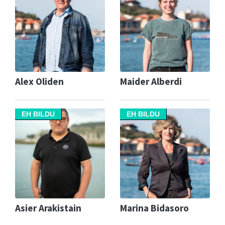
Alex Oliden
Maider Alberdi
EH BILDU
EH BILDU
Asier Arakistain
Marina Bidasoro