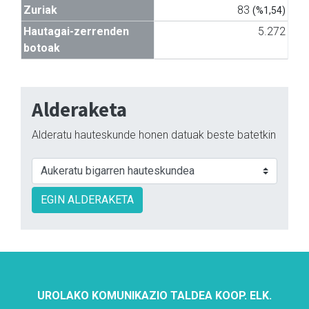
Zuriak
83
(%1,54)
Hautagai-zerrenden
5.272
botoak
Alderaketa
Alderatu hauteskunde honen datuak beste batetkin
EGIN ALDERAKETA
UROLAKO KOMUNIKAZIO TALDEA KOOP. ELK.