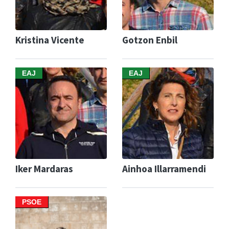
Kristina Vicente
Gotzon Enbil
EAJ
EAJ
Iker Mardaras
Ainhoa Illarramendi
PSOE