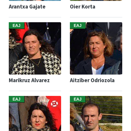
Arantxa Gajate
Oier Korta
EAJ
EAJ
Marikruz Alvarez
Aitziber Odriozola
EAJ
EAJ