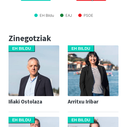
EH Bildu
EAJ
PSOE
Zinegotziak
EH BILDU
EH BILDU
Iñaki Ostolaza
Arritxu Iribar
EH BILDU
EH BILDU