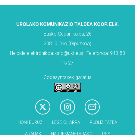
UROLAKO KOMUNIKAZIO TALDEA KOOP. ELK.
Eusko Gudari kalea, 26
20810 Orio (Gipuzkoa)
Helbide elektronikoa: orio@ukt.eus | Telefonoa: 943-83
15 27
Codesyntaxek garatua
HONI BURUZ
LEGE OHARRA
PUBLIZITATEA
ARAUAK
HARREMANETARAKO
RSS