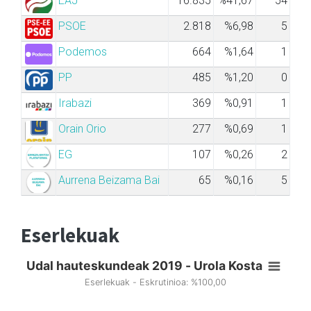
EAJ
16.835
%41,67
54
PSOE
2.818
%6,98
5
Podemos
664
%1,64
1
PP
485
%1,20
0
Irabazi
369
%0,91
1
Orain Orio
277
%0,69
1
EG
107
%0,26
2
Aurrena Beizama Bai
65
%0,16
5
Eserlekuak
Udal hauteskundeak 2019 - Urola Kosta
Eserlekuak - Eskrutinioa: %100,00