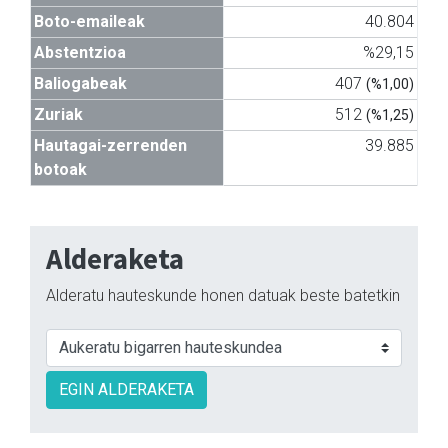
Boto-emaileak
40.804
Abstentzioa
%29,15
Baliogabeak
407
(%1,00)
Zuriak
512
(%1,25)
Hautagai-zerrenden
39.885
botoak
Alderaketa
Alderatu hauteskunde honen datuak beste batetkin
EGIN ALDERAKETA