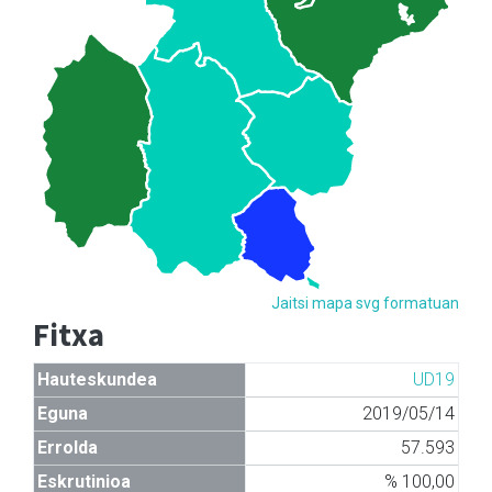
Jaitsi mapa svg formatuan
Fitxa
Hauteskundea
UD19
Eguna
2019/05/14
Errolda
57.593
Eskrutinioa
% 100,00