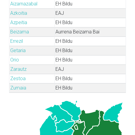
Aizarnazabal
EH Bildu
Azkoitia
EAJ
Azpeitia
EH Bildu
Beizama
Aurrena Beizama Bai
Errezil
EH Bildu
Getaria
EH Bildu
Orio
EH Bildu
Zarautz
EAJ
Zestoa
EH Bildu
Zumaia
EH Bildu