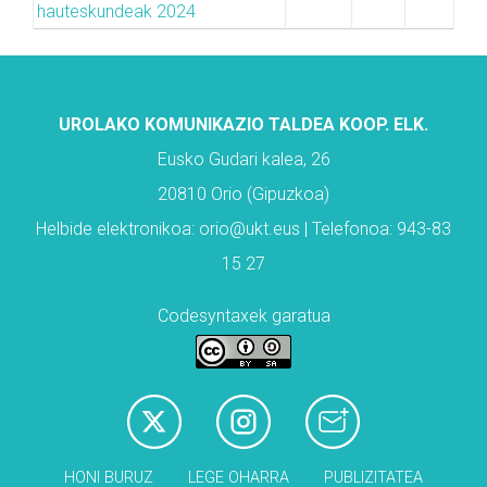
hauteskundeak 2024
UROLAKO KOMUNIKAZIO TALDEA KOOP. ELK.
Eusko Gudari kalea, 26
20810 Orio (Gipuzkoa)
Helbide elektronikoa: orio@ukt.eus | Telefonoa: 943-83
15 27
Codesyntaxek garatua
HONI BURUZ
LEGE OHARRA
PUBLIZITATEA