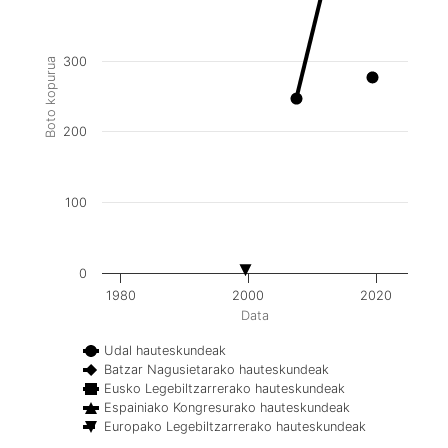
300
Boto kopurua
200
100
0
1980
2000
2020
Data
Udal hauteskundeak
Batzar Nagusietarako hauteskundeak
Eusko Legebiltzarrerako hauteskundeak
Espainiako Kongresurako hauteskundeak
Europako Legebiltzarrerako hauteskundeak