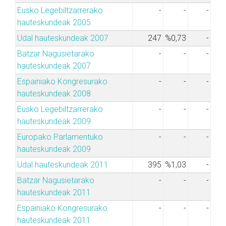
Eusko Legebiltzarrerako
-
-
-
hauteskundeak 2005
Udal hauteskundeak 2007
247
%0,73
-
Batzar Nagusietarako
-
-
-
hauteskundeak 2007
Espainiako Kongresurako
-
-
-
hauteskundeak 2008
Eusko Legebiltzarrerako
-
-
-
hauteskundeak 2009
Europako Parlamentuko
-
-
-
hauteskundeak 2009
Udal hauteskundeak 2011
395
%1,03
-
Batzar Nagusietarako
-
-
-
hauteskundeak 2011
Espainiako Kongresurako
-
-
-
hauteskundeak 2011