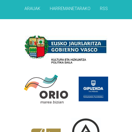
ARAUAK
HARREMANETARAKO
RSS
Babesleak