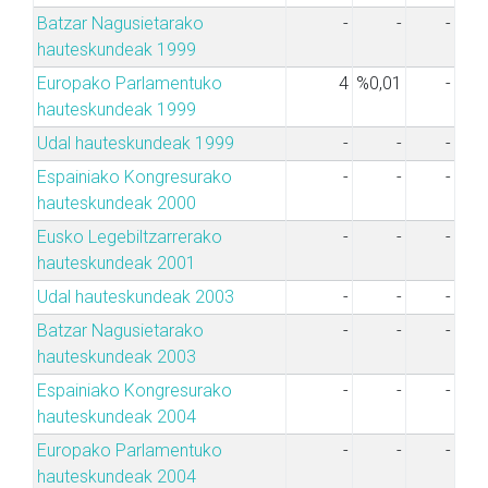
Batzar Nagusietarako
-
-
-
hauteskundeak 1999
Europako Parlamentuko
4
%0,01
-
hauteskundeak 1999
Udal hauteskundeak 1999
-
-
-
Espainiako Kongresurako
-
-
-
hauteskundeak 2000
Eusko Legebiltzarrerako
-
-
-
hauteskundeak 2001
Udal hauteskundeak 2003
-
-
-
Batzar Nagusietarako
-
-
-
hauteskundeak 2003
Espainiako Kongresurako
-
-
-
hauteskundeak 2004
Europako Parlamentuko
-
-
-
hauteskundeak 2004