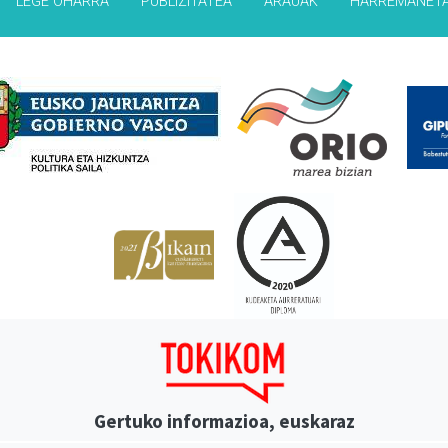
LEGE OHARRA
PUBLIZITATEA
ARAUAK
HARREMANET
Babesleak
Gertuko informazioa, euskaraz