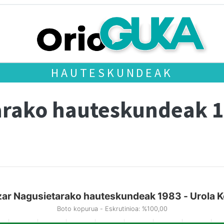
HAUTESKUNDEAK
arako hauteskundeak 
zar Nagusietarako hauteskundeak 1983 - Urola K
Boto kopurua - Eskrutinioa: %100,00