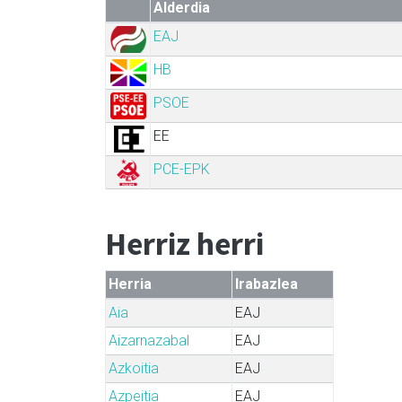
Alderdia
EAJ
HB
PSOE
EE
PCE-EPK
Herriz herri
Herria
Irabazlea
Aia
EAJ
Aizarnazabal
EAJ
Azkoitia
EAJ
Azpeitia
EAJ