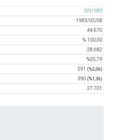
BN1983
1983/05/08
44.670
% 100,00
28.682
%35,79
591
(%2,06)
390
(%1,36)
27.701