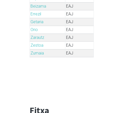
Beizama
EAJ
Errezil
EAJ
Getaria
EAJ
Orio
EAJ
Zarautz
EAJ
Zestoa
EAJ
Zumaia
EAJ
Fitxa