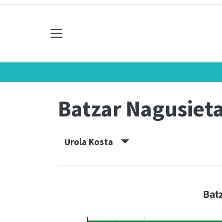
Batzar Nagusiet
Urola Kosta
Bat