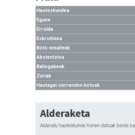
Hauteskundea
Eguna
Errolda
Eskrutinioa
Boto-emaileak
Abstentzioa
Baliogabeak
Zuriak
Hautagai-zerrenden botoak
Alderaketa
Alderatu hauteskunde honen datuak beste ba