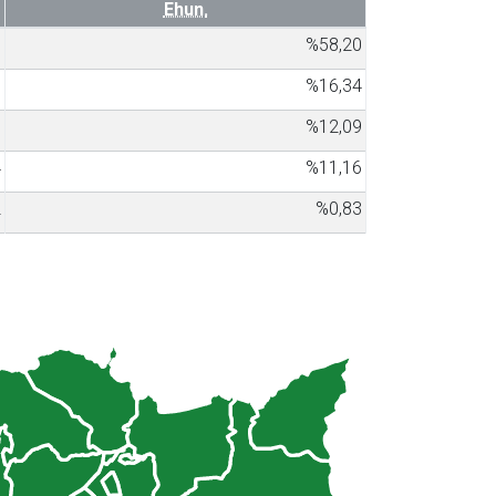
Ehun.
8
%58,20
0
%16,34
7
%12,09
4
%11,16
2
%0,83