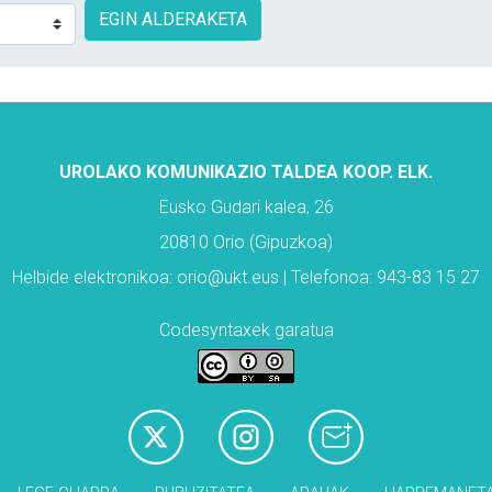
EGIN ALDERAKETA
UROLAKO KOMUNIKAZIO TALDEA KOOP. ELK.
Eusko Gudari kalea, 26
20810 Orio (Gipuzkoa)
Helbide elektronikoa: orio@ukt.eus | Telefonoa: 943-83 15 27
Codesyntaxek garatua