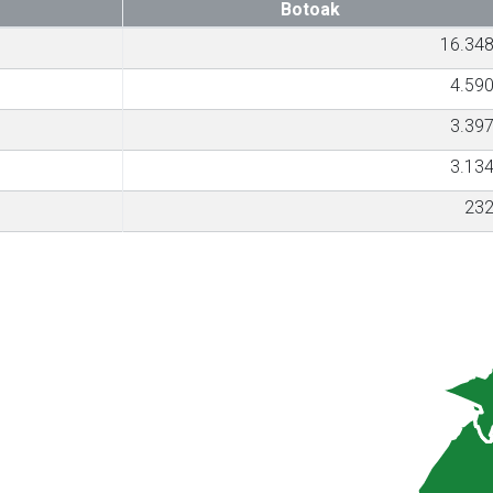
Botoak
16.34
4.59
3.39
3.13
23