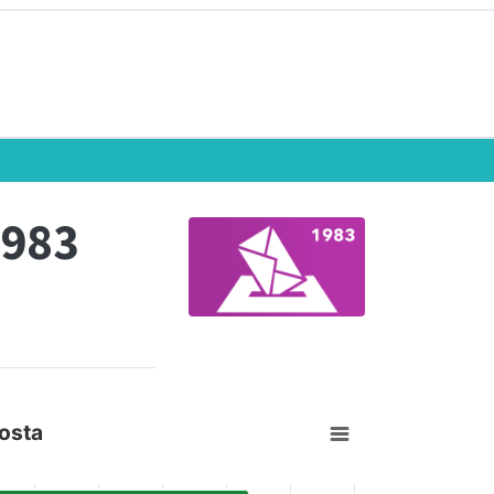
1983
osta