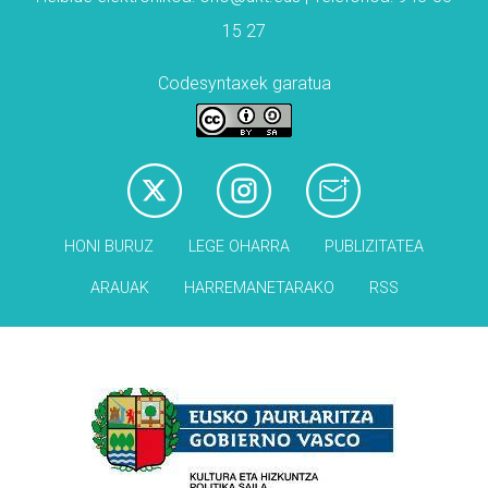
15 27
Codesyntaxek garatua
HONI BURUZ
LEGE OHARRA
PUBLIZITATEA
ARAUAK
HARREMANETARAKO
RSS
Babesleak