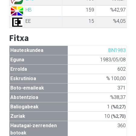
HB
159
%42,97
EE
15
%4,05
Fitxa
Hauteskundea
BN1983
Eguna
1983/05/08
Errolda
602
Eskrutinioa
% 100,00
Boto-emaileak
371
Abstentzioa
%38,37
Baliogabeak
1
(%0,27)
Zuriak
10
(%2,70)
Hautagai-zerrenden
360
botoak