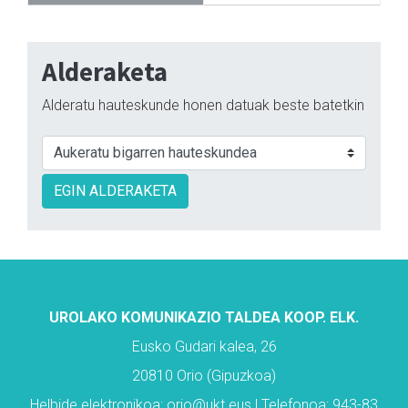
Alderaketa
Alderatu hauteskunde honen datuak beste batetkin
EGIN ALDERAKETA
UROLAKO KOMUNIKAZIO TALDEA KOOP. ELK.
Eusko Gudari kalea, 26
20810 Orio (Gipuzkoa)
Helbide elektronikoa: orio@ukt.eus | Telefonoa: 943-83