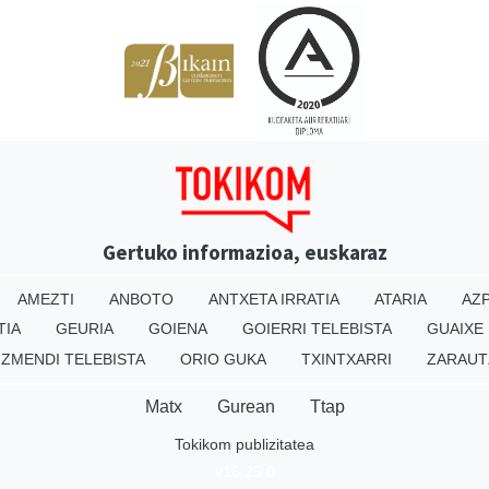
Gertuko informazioa, euskaraz
AMEZTI
ANBOTO
ANTXETA IRRATIA
ATARIA
AZP
TIA
GEURIA
GOIENA
GOIERRI TELEBISTA
GUAIXE
IZMENDI TELEBISTA
ORIO GUKA
TXINTXARRI
ZARAUT
Matx
Gurean
Ttap
Tokikom publizitatea
v16.25.0