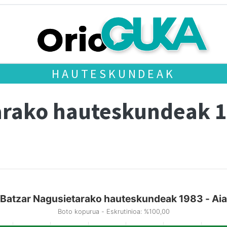
HAUTESKUNDEAK
arako hauteskundeak 
Batzar Nagusietarako hauteskundeak 1983 - Aia
Boto kopurua - Eskrutinioa: %100,00