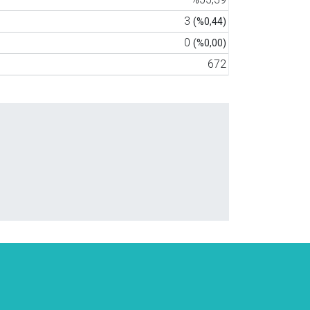
3
(%0,44)
0
(%0,00)
672