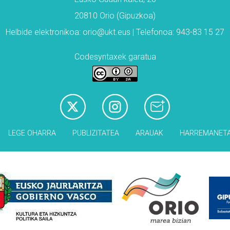
20810 Orio (Gipuzkoa)
Helbide elektronikoa: orio@ukt.eus | Telefonoa: 943-83 15 27
Codesyntaxek garatua
LEGE OHARRA
PUBLIZITATEA
ARAUAK
HARREMANET
Babesleak