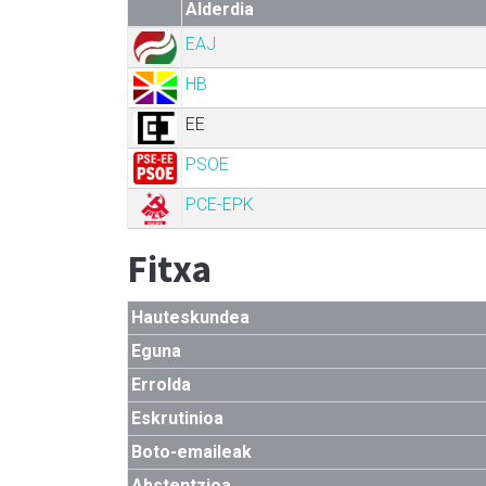
Alderdia
EAJ
HB
EE
PSOE
PCE-EPK
Fitxa
Hauteskundea
Eguna
Errolda
Eskrutinioa
Boto-emaileak
Abstentzioa