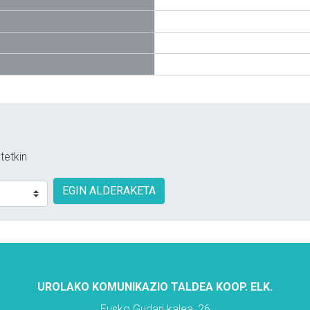
tetkin
EGIN ALDERAKETA
UROLAKO KOMUNIKAZIO TALDEA KOOP. ELK.
Eusko Gudari kalea, 26