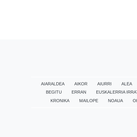
AIARALDEA
AIKOR
AIURRI
ALEA
BEGITU
ERRAN
EUSKALERRIA IRRA
KRONIKA
MAILOPE
NOAUA
O