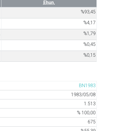
Ehun.
8
%93,45
8
%4,17
2
%1,79
3
%0,45
1
%0,15
BN1983
1983/05/08
1.513
% 100,00
675
%55,39