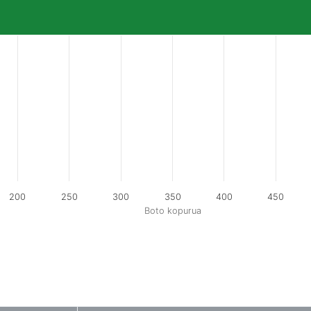
200
250
300
350
400
450
Boto kopurua