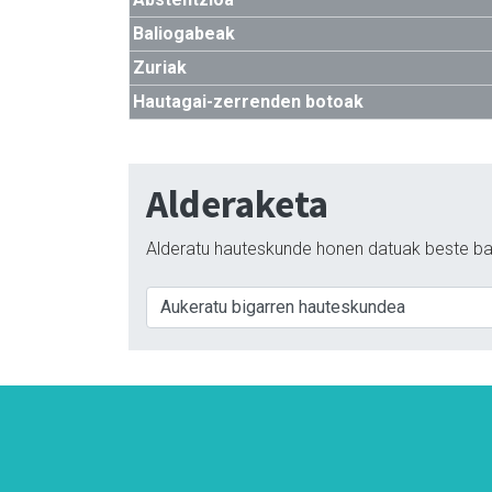
Baliogabeak
Zuriak
Hautagai-zerrenden botoak
Alderaketa
Alderatu hauteskunde honen datuak beste ba