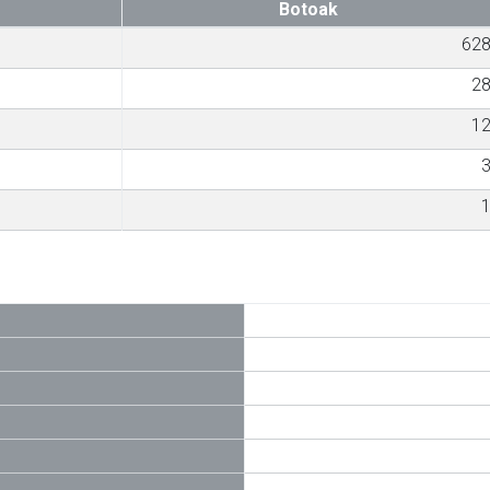
Botoak
62
2
1