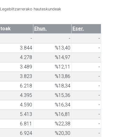
Legebiltzarrerako hauteskundeak
toak
Ehun.
Eser.
-
-
-
3.844
%13,40
-
4.278
%14,97
-
3.489
%12,11
-
3.823
%13,86
-
6.218
%18,34
-
4.395
%15,36
-
4.590
%16,34
-
5.413
%16,81
-
6.811
%22,38
-
6.924
%20,30
-