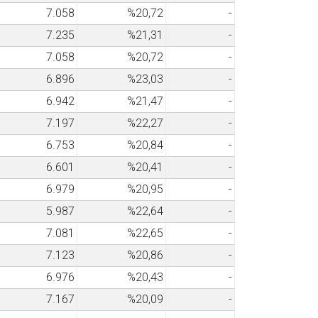
7.058
%20,72
-
7.235
%21,31
-
7.058
%20,72
-
6.896
%23,03
-
6.942
%21,47
-
7.197
%22,27
-
6.753
%20,84
-
6.601
%20,41
-
6.979
%20,95
-
5.987
%22,64
-
7.081
%22,65
-
7.123
%20,86
-
6.976
%20,43
-
7.167
%20,09
-