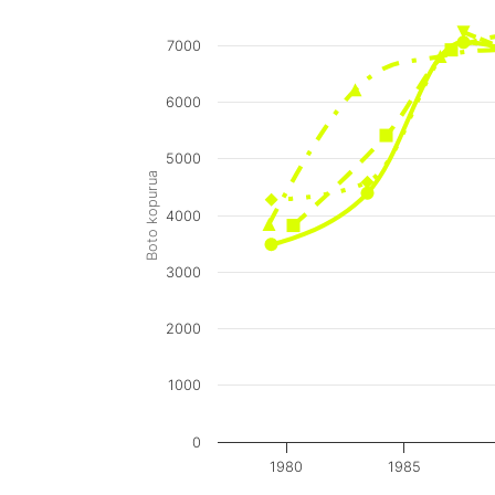
7000
6000
5000
Boto kopurua
4000
3000
2000
1000
0
1980
1985