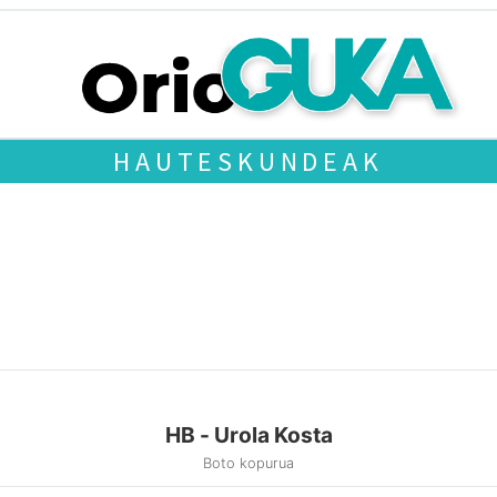
HAUTESKUNDEAK
HB - Urola Kosta
Boto kopurua