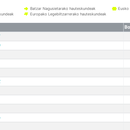
Batzar Nagusietarako hauteskundeak
Eusko 
skundeak
Europako Legebiltzarrerako hauteskundeak
Bo
7
9
2
6