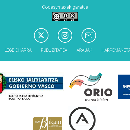
Codesyntaxek garatua
LEGE OHARRA
PUBLIZITATEA
ARAUAK
HARREMANET
Babesleak