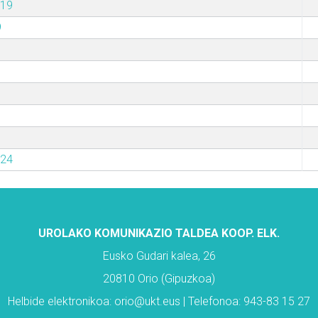
019
9
024
UROLAKO KOMUNIKAZIO TALDEA KOOP. ELK.
Eusko Gudari kalea, 26
20810 Orio (Gipuzkoa)
Helbide elektronikoa: orio@ukt.eus | Telefonoa: 943-83 15 27