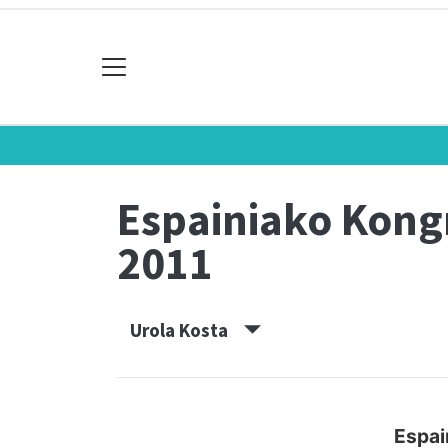
Espainiako Kon
2011
Urola Kosta
Espai