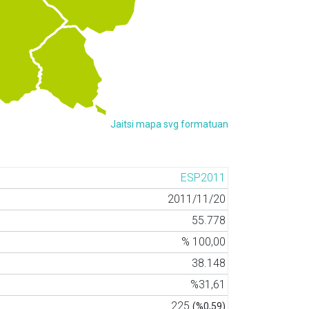
Jaitsi mapa svg formatuan
ESP2011
2011/11/20
55.778
% 100,00
38.148
%31,61
225
(%0,59)