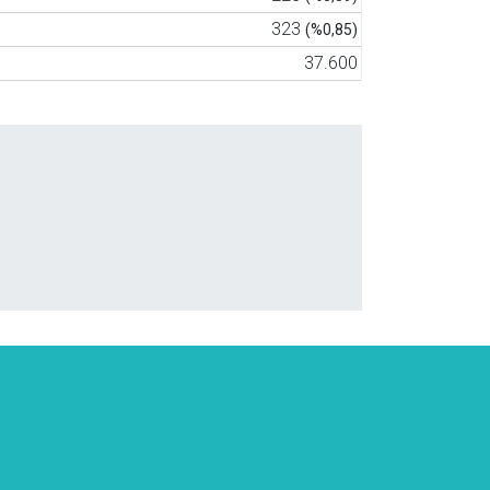
323
(%0,85)
37.600