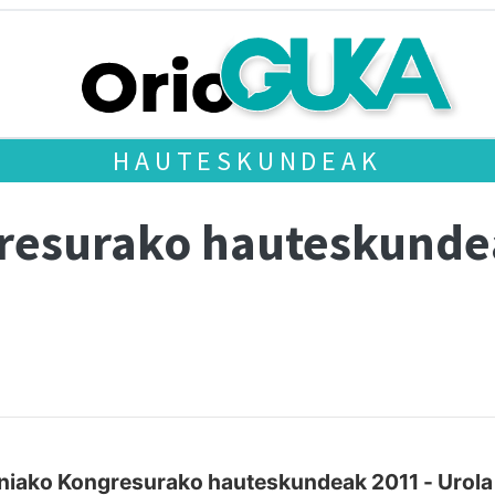
HAUTESKUNDEAK
gresurako hauteskund
niako Kongresurako hauteskundeak 2011 - Urola