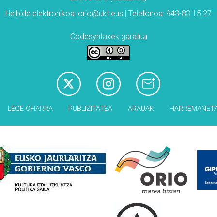
Helbide elektronikoa: orio@ukt.eus | Telefonoa: 943-83 15 27
Codesyntaxek garatua
LEGE OHARRA
PUBLIZITATEA
ARAUAK
HARREMANET
Babesleak