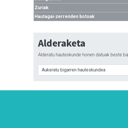
Zuriak
Hautagai-zerrenden botoak
Alderaketa
Alderatu hauteskunde honen datuak beste ba