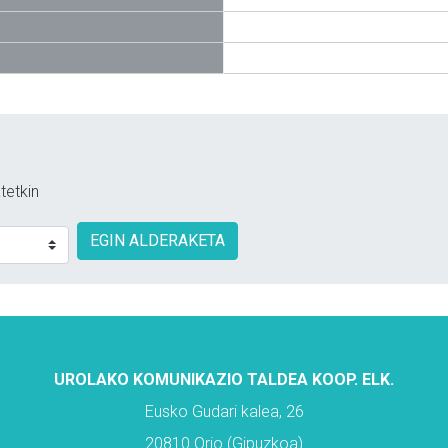
tetkin
EGIN ALDERAKETA
UROLAKO KOMUNIKAZIO TALDEA KOOP. ELK.
Eusko Gudari kalea, 26
20810 Orio (Gipuzkoa)