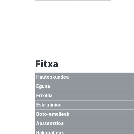
Fitxa
Hauteskundea
Eguna
Errolda
Eskrutinioa
Boto-emaileak
Abstentzioa
Baliogabeak