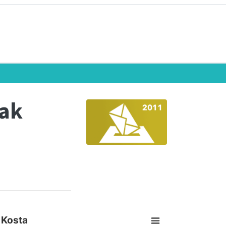
eak
 Kosta