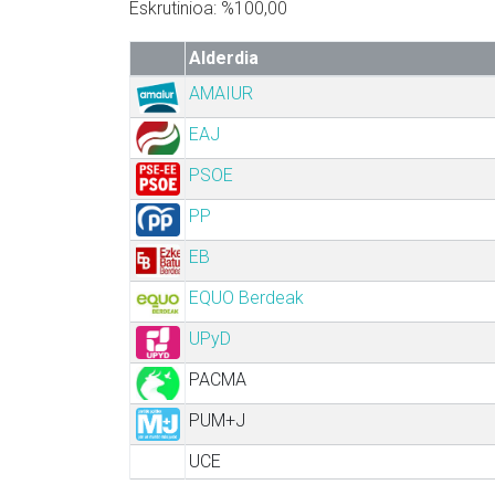
Eskrutinioa: %100,00
Alderdia
AMAIUR
EAJ
PSOE
PP
EB
EQUO Berdeak
UPyD
PACMA
PUM+J
UCE