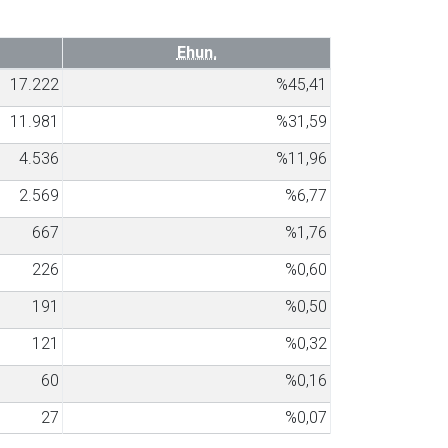
Ehun.
17.222
%45,41
11.981
%31,59
4.536
%11,96
2.569
%6,77
667
%1,76
226
%0,60
191
%0,50
121
%0,32
60
%0,16
27
%0,07