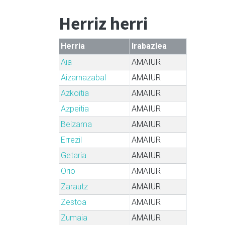
Herriz herri
Herria
Irabazlea
Aia
AMAIUR
Aizarnazabal
AMAIUR
Azkoitia
AMAIUR
Azpeitia
AMAIUR
Beizama
AMAIUR
Errezil
AMAIUR
Getaria
AMAIUR
Orio
AMAIUR
Zarautz
AMAIUR
Zestoa
AMAIUR
Zumaia
AMAIUR