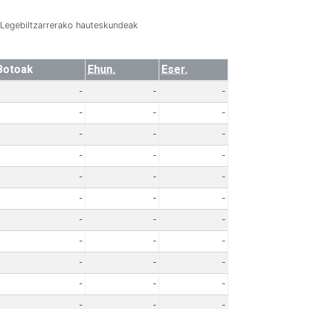
Legebiltzarrerako hauteskundeak
Botoak
Ehun.
Eser.
-
-
-
-
-
-
-
-
-
-
-
-
-
-
-
-
-
-
-
-
-
-
-
-
-
-
-
-
-
-
-
-
-