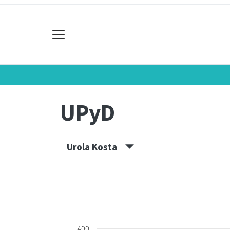
UPyD
Urola Kosta
400