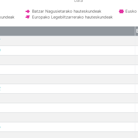
Data
Batzar Nagusietarako hauteskundeak
Eusko 
skundeak
Europako Legebiltzarrerako hauteskundeak
7
9
2
6