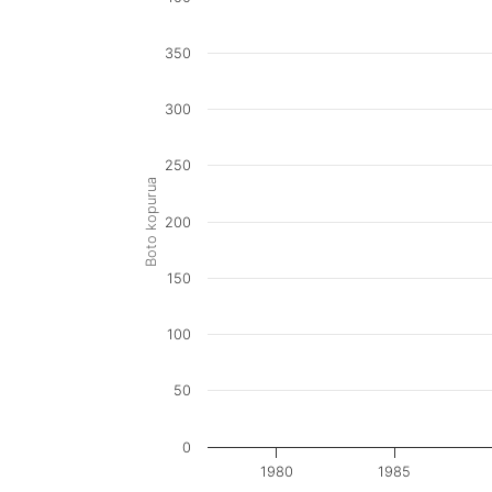
350
300
250
Boto kopurua
200
150
100
50
0
1980
1985