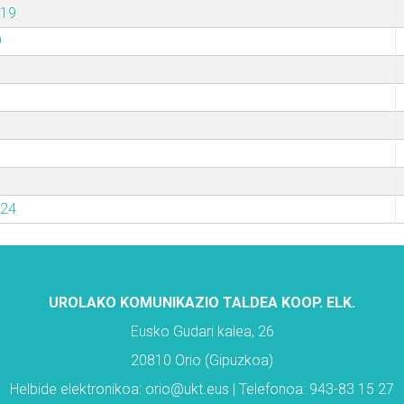
019
9
024
UROLAKO KOMUNIKAZIO TALDEA KOOP. ELK.
Eusko Gudari kalea, 26
20810 Orio (Gipuzkoa)
Helbide elektronikoa: orio@ukt.eus | Telefonoa: 943-83 15 27