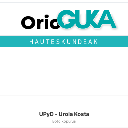
HAUTESKUNDEAK
UPyD - Urola Kosta
Boto kopurua