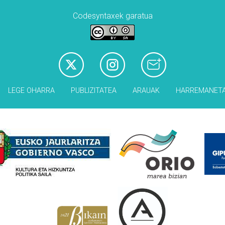
Codesyntaxek garatua
LEGE OHARRA
PUBLIZITATEA
ARAUAK
HARREMANET
Babesleak