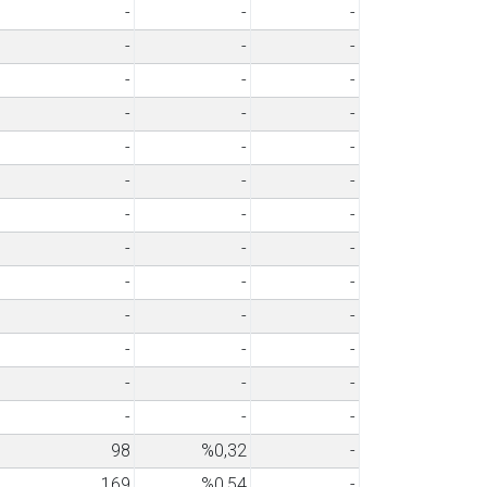
-
-
-
-
-
-
-
-
-
-
-
-
-
-
-
-
-
-
-
-
-
-
-
-
-
-
-
-
-
-
-
-
-
-
-
-
-
-
-
98
%0,32
-
169
%0,54
-