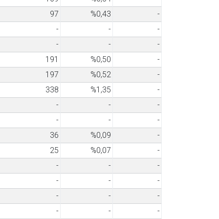
97
%0,43
-
-
-
-
-
-
-
191
%0,50
-
197
%0,52
-
338
%1,35
-
-
-
-
-
-
-
36
%0,09
-
25
%0,07
-
-
-
-
-
-
-
-
-
-
-
-
-