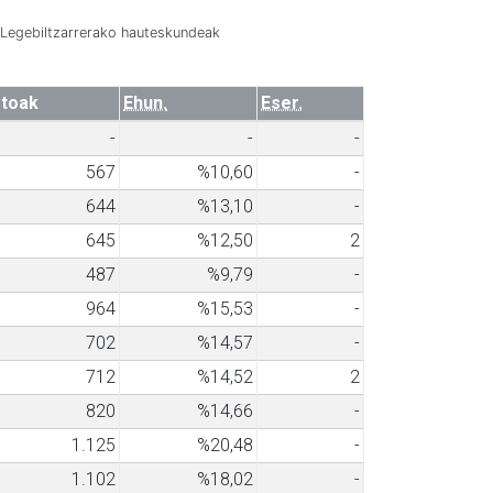
Legebiltzarrerako hauteskundeak
toak
Ehun.
Eser.
-
-
-
567
%10,60
-
644
%13,10
-
645
%12,50
2
487
%9,79
-
964
%15,53
-
702
%14,57
-
712
%14,52
2
820
%14,66
-
1.125
%20,48
-
1.102
%18,02
-