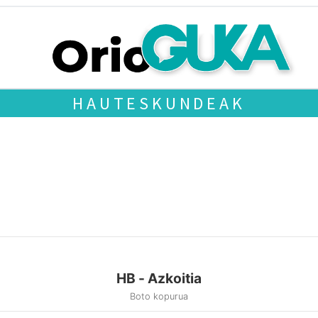
HAUTESKUNDEAK
HB - Azkoitia
Boto kopurua