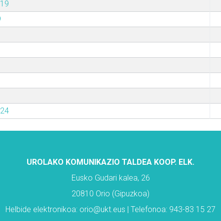
019
9
024
UROLAKO KOMUNIKAZIO TALDEA KOOP. ELK.
Eusko Gudari kalea, 26
20810 Orio (Gipuzkoa)
Helbide elektronikoa: orio@ukt.eus | Telefonoa: 943-83 15 27