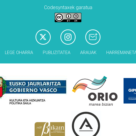
Codesyntaxek garatua
LEGE OHARRA
PUBLIZITATEA
ARAUAK
HARREMANET
Babesleak