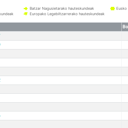
Batzar Nagusietarako hauteskundeak
Eusko 
skundeak
Europako Legebiltzarrerako hauteskundeak
Bo
7
9
2
6