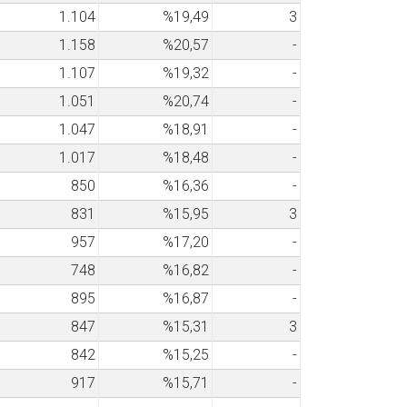
1.104
%19,49
3
1.158
%20,57
-
1.107
%19,32
-
1.051
%20,74
-
1.047
%18,91
-
1.017
%18,48
-
850
%16,36
-
831
%15,95
3
957
%17,20
-
748
%16,82
-
895
%16,87
-
847
%15,31
3
842
%15,25
-
917
%15,71
-