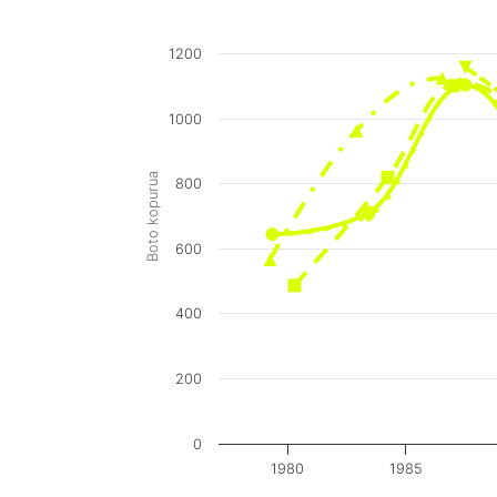
1200
1000
Boto kopurua
800
600
400
200
0
1980
1985