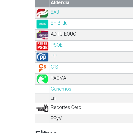
Alderdia
EAJ
EH Bildu
AD-IU-EQUO
PSOE
PP
C´S
PACMA
Ganemos
Ln
Recortes Cero
PFyV