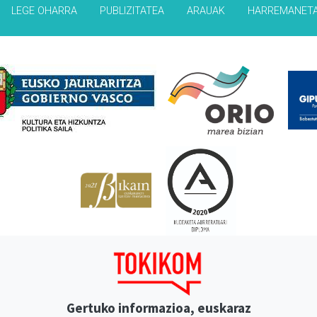
LEGE OHARRA
PUBLIZITATEA
ARAUAK
HARREMANET
Babesleak
Gertuko informazioa, euskaraz