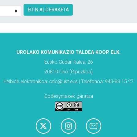
EGIN ALDERAKETA
UROLAKO KOMUNIKAZIO TALDEA KOOP. ELK.
Eusko Gudari kalea, 26
20810 Orio (Gipuzkoa)
Helbide elektronikoa: orio@ukt.eus | Telefonoa: 943-83 15 27
Codesyntaxek garatua