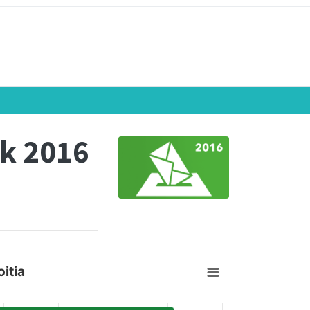
k 2016
itia