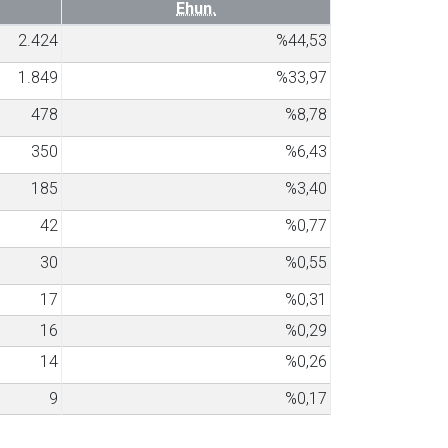
Ehun.
2.424
%44,53
1.849
%33,97
478
%8,78
350
%6,43
185
%3,40
42
%0,77
30
%0,55
17
%0,31
16
%0,29
14
%0,26
9
%0,17