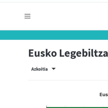
Eusko Legebiltz
Azkoitia
Eus