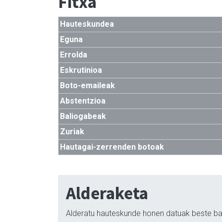
Fitxa
Hauteskundea
Eguna
Errolda
Eskrutinioa
Boto-emaileak
Abstentzioa
Baliogabeak
Zuriak
Hautagai-zerrenden botoak
Alderaketa
Alderatu hauteskunde honen datuak beste ba