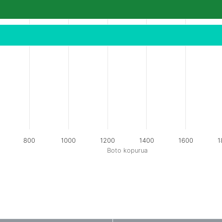
800
1000
1200
1400
1600
1
Boto kopurua