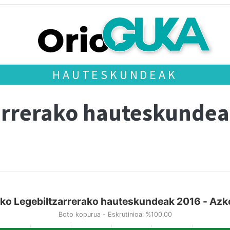
HAUTESKUNDEAK
arrerako hauteskundea
ko Legebiltzarrerako hauteskundeak 2016 - Azko
Boto kopurua - Eskrutinioa: %100,00