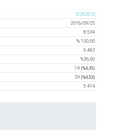
EUS2016
2016/09/25
8.534
% 100,00
5.462
%36,00
19
(%0,35)
29
(%0,53)
5.414