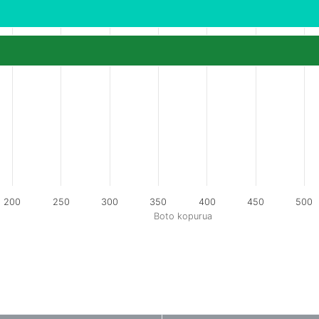
200
250
300
350
400
450
500
Boto kopurua