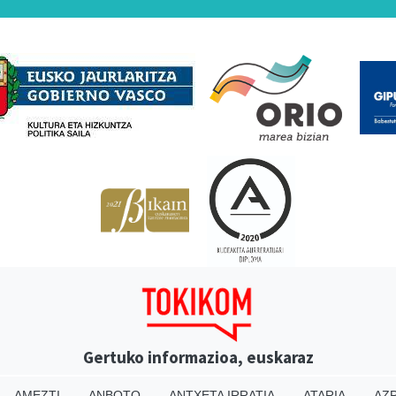
Babesleak
Gertuko informazioa, euskaraz
AMEZTI
ANBOTO
ANTXETA IRRATIA
ATARIA
AZP