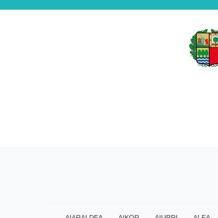
AIARALDEA
AIKOR
AIURRI
ALEA