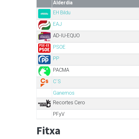
Alderdia
EH Bildu
EAJ
AD-IU-EQUO
PSOE
PP
PACMA
C´S
Ganemos
Recortes Cero
PFyV
Fitxa