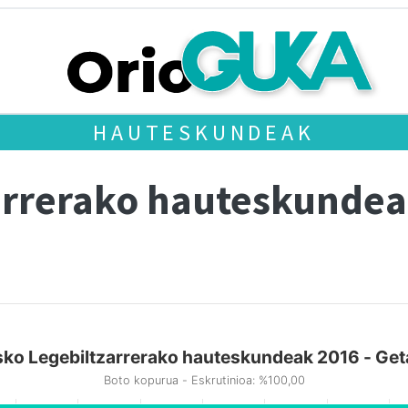
HAUTESKUNDEAK
arrerako hauteskundea
ko Legebiltzarrerako hauteskundeak 2016 - Get
Boto kopurua - Eskrutinioa: %100,00