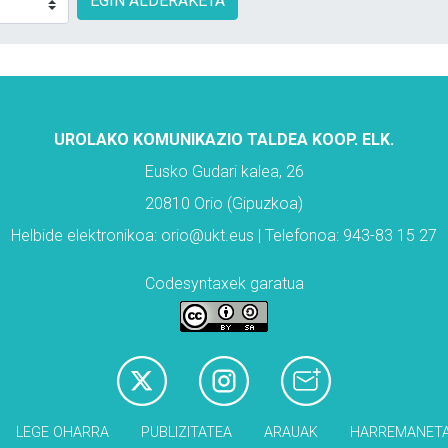
EGIN ALDERAKETA
UROLAKO KOMUNIKAZIO TALDEA KOOP. ELK.
Eusko Gudari kalea, 26
20810 Orio (Gipuzkoa)
Helbide elektronikoa: orio@ukt.eus | Telefonoa: 943-83 15 27
Codesyntaxek garatua
LEGE OHARRA
PUBLIZITATEA
ARAUAK
HARREMANET