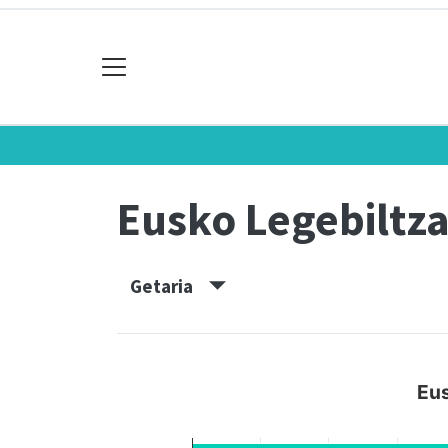
Eusko Legebiltz
Getaria
Eus