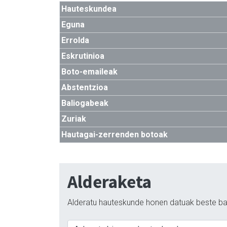
Hauteskundea
Eguna
Errolda
Eskrutinioa
Boto-emaileak
Abstentzioa
Baliogabeak
Zuriak
Hautagai-zerrenden botoak
Alderaketa
Alderatu hauteskunde honen datuak beste ba