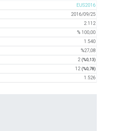
EUS2016
2016/09/25
2.112
% 100,00
1.540
%27,08
2
(%0,13)
12
(%0,78)
1.526