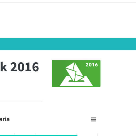
k 2016
aria