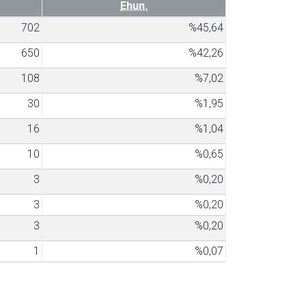
Ehun.
702
%45,64
650
%42,26
108
%7,02
30
%1,95
16
%1,04
10
%0,65
3
%0,20
3
%0,20
3
%0,20
1
%0,07