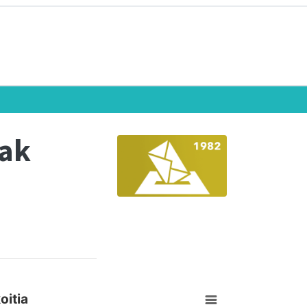
eak
oitia