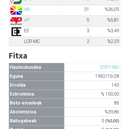
HB
31
%36,05
AP
5
%5,81
EE
3
%3,49
LCR-MC
2
%2,33
Fitxa
Hauteskundea
ESP1982
Eguna
1982/10/28
Errolda
143
Eskrutinioa
% 100,00
Boto-emaileak
86
Abstentzioa
%39,86
Baliogabeak
0
(%0,00)