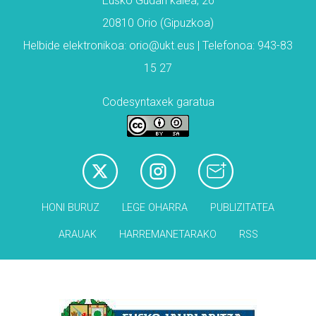
Eusko Gudari kalea, 26
20810 Orio (Gipuzkoa)
Helbide elektronikoa: orio@ukt.eus | Telefonoa: 943-83
15 27
Codesyntaxek garatua
HONI BURUZ
LEGE OHARRA
PUBLIZITATEA
ARAUAK
HARREMANETARAKO
RSS
Babesleak