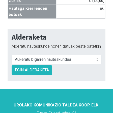
Zuriak
0
(%0,00)
Hautagai-zerrenden
86
botoak
Alderaketa
Alderatu hauteskunde honen datuak beste batetkin
EGIN ALDERAKETA
UROLAKO KOMUNIKAZIO TALDEA KOOP. ELK.