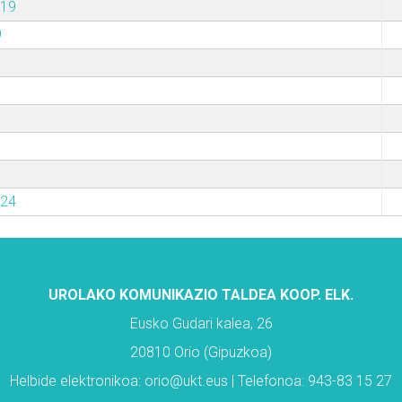
019
9
024
UROLAKO KOMUNIKAZIO TALDEA KOOP. ELK.
Eusko Gudari kalea, 26
20810 Orio (Gipuzkoa)
Helbide elektronikoa: orio@ukt.eus | Telefonoa: 943-83 15 27