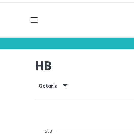
HB
Getaria
500