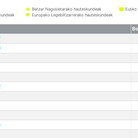
Batzar Nagusietarako hauteskundeak
Eusko 
skundeak
Europako Legebiltzarrerako hauteskundeak
Bo
7
9
2
6