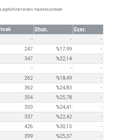
Legebiltzarrerako hauteskundeak
toak
Ehun.
Eser.
-
-
-
247
%17,99
-
347
%22,14
-
-
-
-
262
%18,49
-
362
%24,83
-
354
%25,78
-
333
%24,41
-
337
%22,42
-
426
%30,15
-
399
%25,37
-