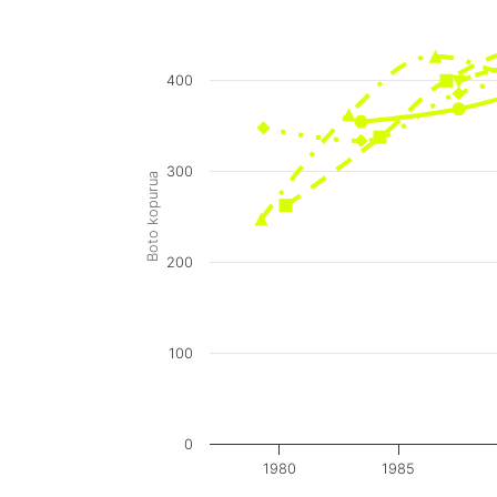
400
300
Boto kopurua
200
100
0
1980
1985