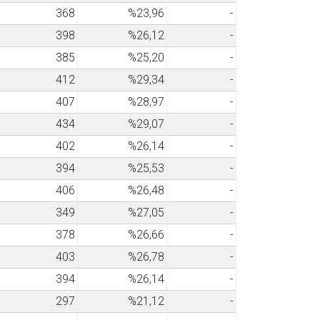
368
%23,96
-
398
%26,12
-
385
%25,20
-
412
%29,34
-
407
%28,97
-
434
%29,07
-
402
%26,14
-
394
%25,53
-
406
%26,48
-
349
%27,05
-
378
%26,66
-
403
%26,78
-
394
%26,14
-
297
%21,12
-