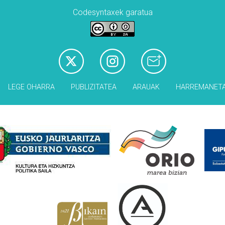
Codesyntaxek garatua
LEGE OHARRA
PUBLIZITATEA
ARAUAK
HARREMANET
Babesleak