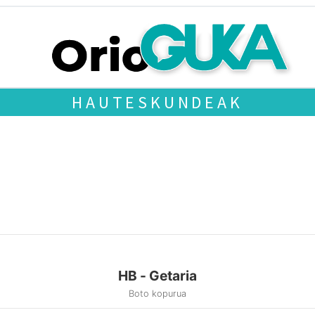
HAUTESKUNDEAK
HB - Getaria
Boto kopurua