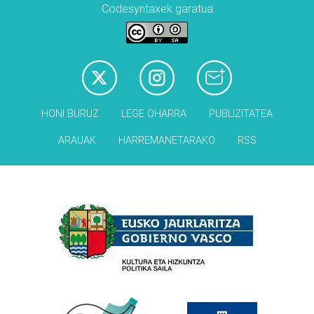
Codesyntaxek garatua
HONI BURUZ
LEGE OHARRA
PUBLIZITATEA
ARAUAK
HARREMANETARAKO
RSS
Babesleak