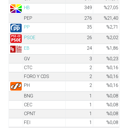
HB
349
%27,05
PEP
276
%21,40
PP
35
%2,71
PSOE
26
%2,02
EB
24
%1,86
GV
3
%0,23
CTC
2
%0,16
FORO Y CDS
2
%0,16
PH
2
%0,16
BNG
1
%0,08
CEC
1
%0,08
CPNT
1
%0,08
FEI
1
%0,08