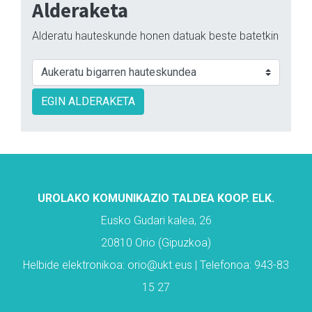
Alderaketa
Alderatu hauteskunde honen datuak beste batetkin
EGIN ALDERAKETA
UROLAKO KOMUNIKAZIO TALDEA KOOP. ELK.
Eusko Gudari kalea, 26
20810 Orio (Gipuzkoa)
Helbide elektronikoa: orio@ukt.eus | Telefonoa: 943-83
15 27