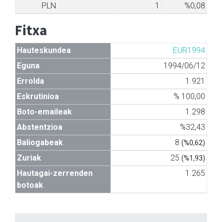
PLN
1
%0,08
Fitxa
Hauteskundea
EUR1994
Eguna
1994/06/12
Errolda
1.921
Eskrutinioa
% 100,00
Boto-emaileak
1.298
Abstentzioa
%32,43
Baliogabeak
8
(%0,62)
Zuriak
25
(%1,93)
Hautagai-zerrenden
1.265
botoak