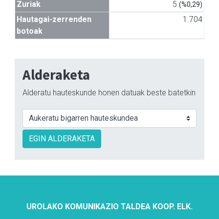
Zuriak
5
(%0,29)
Hautagai-zerrenden
1.704
botoak
Alderaketa
Alderatu hauteskunde honen datuak beste batetkin
EGIN ALDERAKETA
UROLAKO KOMUNIKAZIO TALDEA KOOP. ELK.