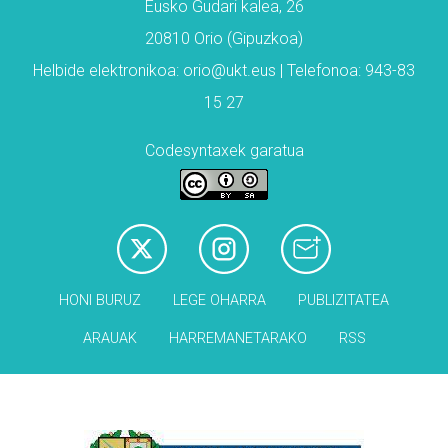
Eusko Gudari kalea, 26
20810 Orio (Gipuzkoa)
Helbide elektronikoa: orio@ukt.eus | Telefonoa: 943-83
15 27
Codesyntaxek garatua
HONI BURUZ
LEGE OHARRA
PUBLIZITATEA
ARAUAK
HARREMANETARAKO
RSS
Babesleak