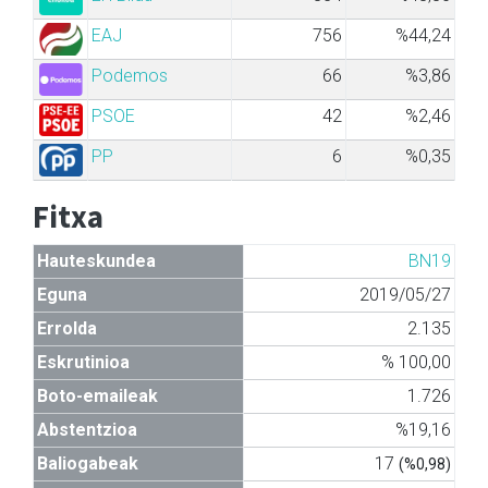
EAJ
756
%44,24
Podemos
66
%3,86
PSOE
42
%2,46
PP
6
%0,35
Fitxa
Hauteskundea
BN19
Eguna
2019/05/27
Errolda
2.135
Eskrutinioa
% 100,00
Boto-emaileak
1.726
Abstentzioa
%19,16
Baliogabeak
17
(%0,98)