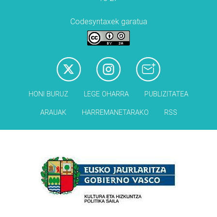
Codesyntaxek garatua
HONI BURUZ
LEGE OHARRA
PUBLIZITATEA
ARAUAK
HARREMANETARAKO
RSS
Babesleak