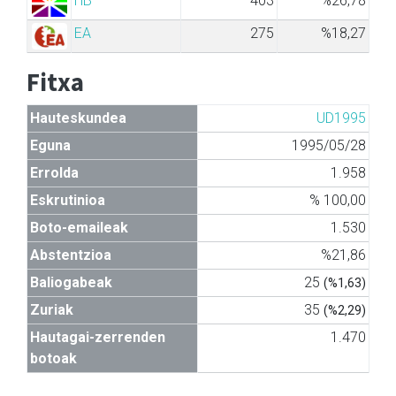
HB
403
%26,78
EA
275
%18,27
Fitxa
Hauteskundea
UD1995
Eguna
1995/05/28
Errolda
1.958
Eskrutinioa
% 100,00
Boto-emaileak
1.530
Abstentzioa
%21,86
Baliogabeak
25
(%1,63)
Zuriak
35
(%2,29)
Hautagai-zerrenden
1.470
botoak