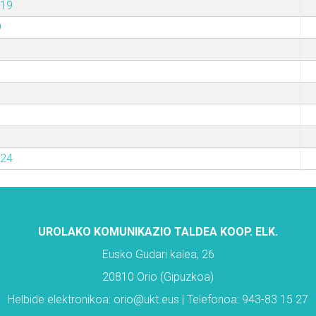
019
9
024
UROLAKO KOMUNIKAZIO TALDEA KOOP. ELK.
Eusko Gudari kalea, 26
20810 Orio (Gipuzkoa)
Helbide elektronikoa: orio@ukt.eus | Telefonoa: 943-83 15 27