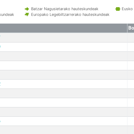
Batzar Nagusietarako hauteskundeak
Eusko 
skundeak
Europako Legebiltzarrerako hauteskundeak
Bo
7
9
2
6