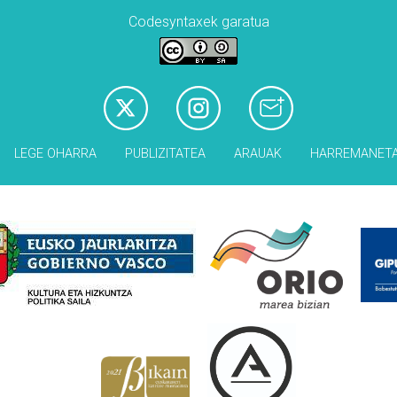
Codesyntaxek garatua
LEGE OHARRA
PUBLIZITATEA
ARAUAK
HARREMANET
Babesleak