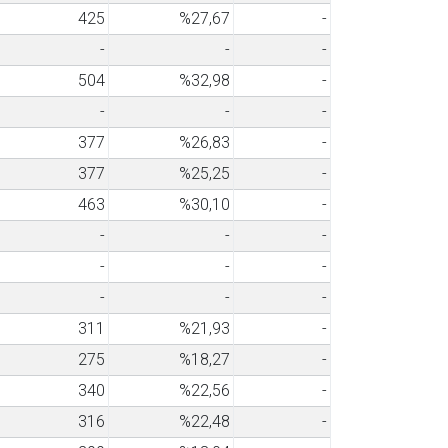
425
%27,67
-
-
-
-
504
%32,98
-
-
-
-
377
%26,83
-
377
%25,25
-
463
%30,10
-
-
-
-
-
-
-
-
-
-
311
%21,93
-
275
%18,27
-
340
%22,56
-
316
%22,48
-