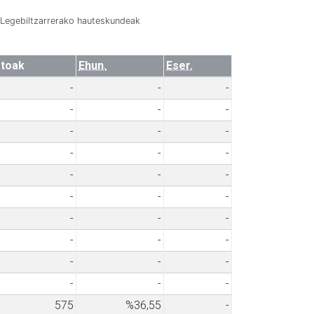
Legebiltzarrerako hauteskundeak
toak
Ehun.
Eser.
-
-
-
-
-
-
-
-
-
-
-
-
-
-
-
-
-
-
-
-
-
-
-
-
-
-
-
-
-
-
575
%36,55
-