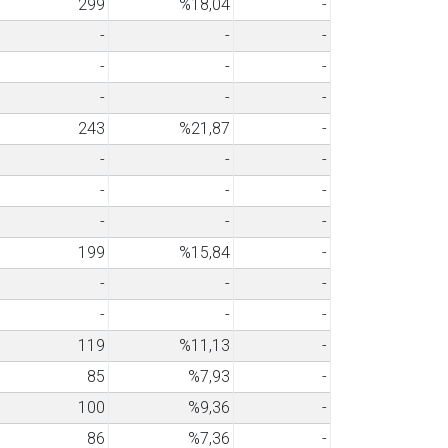
299
%18,04
-
-
-
-
-
-
-
-
-
-
243
%21,87
-
-
-
-
-
-
-
-
-
-
199
%15,84
-
-
-
-
-
-
-
119
%11,13
-
85
%7,93
-
100
%9,36
-
86
%7,36
-