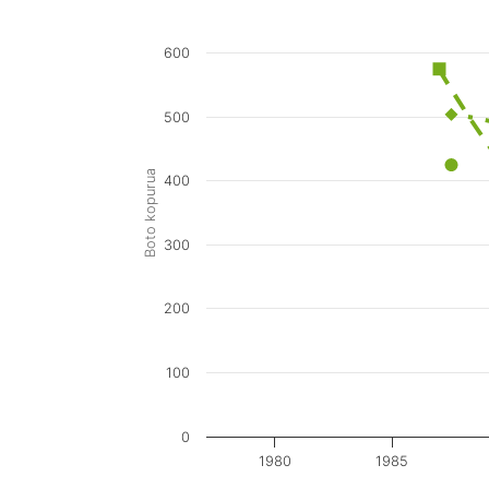
600
500
Boto kopurua
400
300
200
100
0
1980
1985