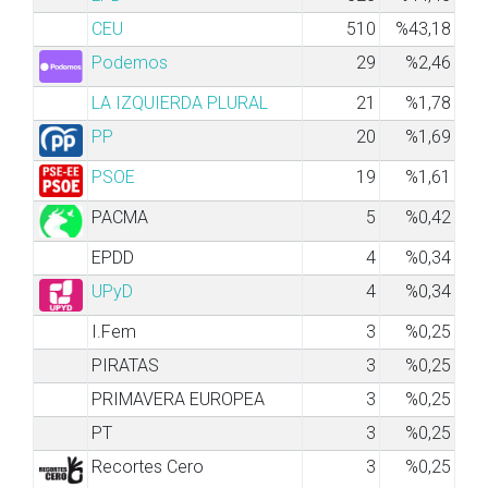
CEU
510
%43,18
Podemos
29
%2,46
LA IZQUIERDA PLURAL
21
%1,78
PP
20
%1,69
PSOE
19
%1,61
PACMA
5
%0,42
EPDD
4
%0,34
UPyD
4
%0,34
I.Fem
3
%0,25
PIRATAS
3
%0,25
PRIMAVERA EUROPEA
3
%0,25
PT
3
%0,25
Recortes Cero
3
%0,25