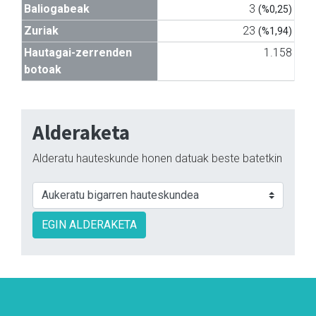
Baliogabeak
3
(%0,25)
Zuriak
23
(%1,94)
Hautagai-zerrenden
1.158
botoak
Alderaketa
Alderatu hauteskunde honen datuak beste batetkin
EGIN ALDERAKETA