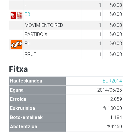
-
1
%0,08
EB
1
%0,08
MOVIMIENTO RED
1
%0,08
PARTIDO X
1
%0,08
PH
1
%0,08
RRUE
1
%0,08
Fitxa
Hauteskundea
EUR2014
Eguna
2014/05/25
Errolda
2.059
Eskrutinioa
% 100,00
Boto-emaileak
1.184
Abstentzioa
%42,50