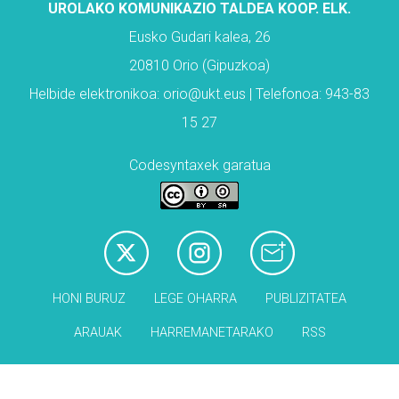
UROLAKO KOMUNIKAZIO TALDEA KOOP. ELK.
Eusko Gudari kalea, 26
20810 Orio (Gipuzkoa)
Helbide elektronikoa: orio@ukt.eus | Telefonoa: 943-83
15 27
Codesyntaxek garatua
HONI BURUZ
LEGE OHARRA
PUBLIZITATEA
ARAUAK
HARREMANETARAKO
RSS
Babesleak