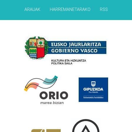
ARAUAK
HARREMANETARAKO
RSS
Babesleak