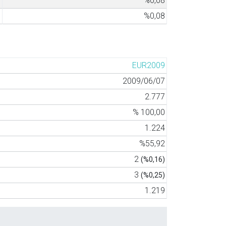
1
%0,08
1
%0,08
EUR2009
2009/06/07
2.777
% 100,00
1.224
%55,92
2
(%0,16)
3
(%0,25)
1.219