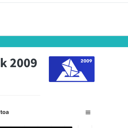
k 2009
toa