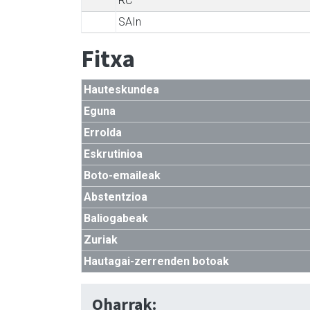
RC
SAIn
Fitxa
Hauteskundea
Eguna
Errolda
Eskrutinioa
Boto-emaileak
Abstentzioa
Baliogabeak
Zuriak
Hautagai-zerrenden botoak
Oharrak: