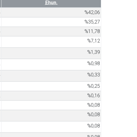
Ehun.
4
%42,06
1
%35,27
4
%11,78
7
%7,12
7
%1,39
2
%0,98
4
%0,33
3
%0,25
2
%0,16
1
%0,08
1
%0,08
1
%0,08