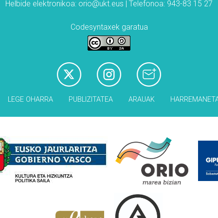
Helbide elektronikoa: orio@ukt.eus | Telefonoa: 943-83 15 27
Codesyntaxek garatua
LEGE OHARRA
PUBLIZITATEA
ARAUAK
HARREMANET
Babesleak