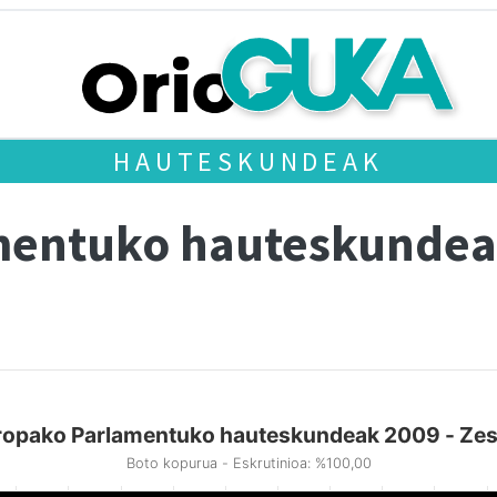
HAUTESKUNDEAK
mentuko hauteskundea
ropako Parlamentuko hauteskundeak 2009 - Zes
Boto kopurua - Eskrutinioa: %100,00