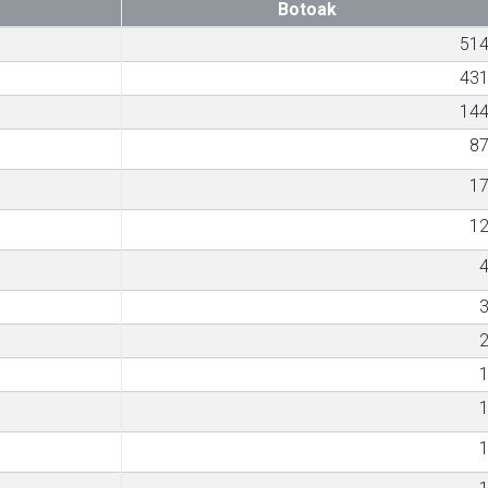
Botoak
51
43
14
8
1
1