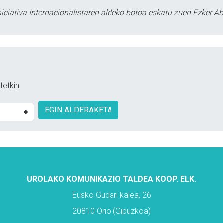
ciativa Internacionalistaren aldeko botoa eskatu zuen Ezker Ab
tetkin
EGIN ALDERAKETA
UROLAKO KOMUNIKAZIO TALDEA KOOP. ELK.
Eusko Gudari kalea, 26
20810 Orio (Gipuzkoa)