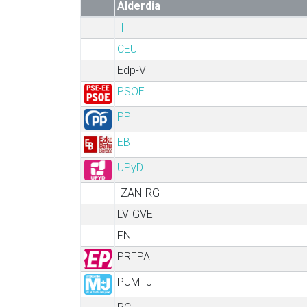
Alderdia
II
CEU
Edp-V
PSOE
PP
EB
UPyD
IZAN-RG
LV-GVE
FN
PREPAL
PUM+J