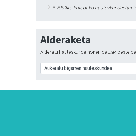
* 2009ko Europako hauteskundeetan Ini
Alderaketa
Alderatu hauteskunde honen datuak beste ba