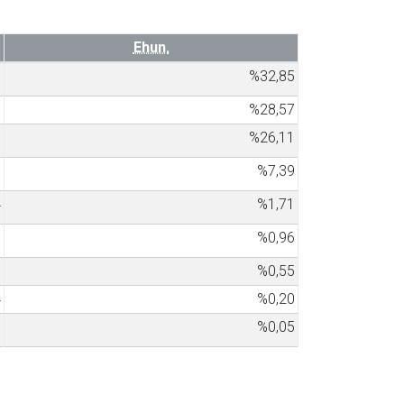
Ehun.
3
%32,85
8
%28,57
9
%26,11
7
%7,39
4
%1,71
9
%0,96
1
%0,55
4
%0,20
1
%0,05