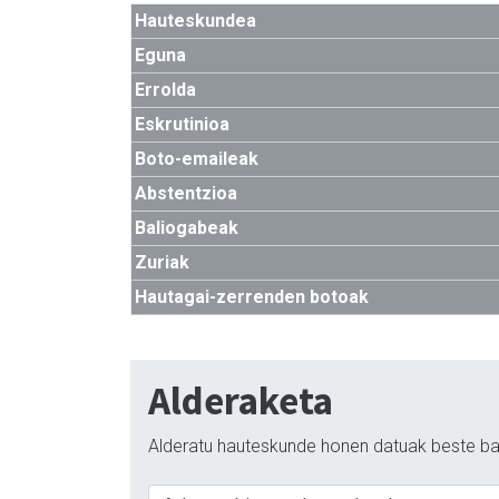
Hauteskundea
Eguna
Errolda
Eskrutinioa
Boto-emaileak
Abstentzioa
Baliogabeak
Zuriak
Hautagai-zerrenden botoak
Alderaketa
Alderatu hauteskunde honen datuak beste ba