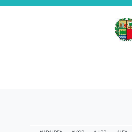
AIARALDEA
AIKOR
AIURRI
ALEA