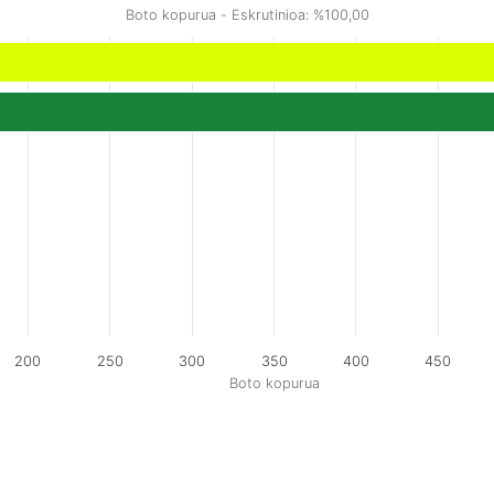
Boto kopurua - Eskrutinioa: %100,00
200
250
300
350
400
450
Boto kopurua