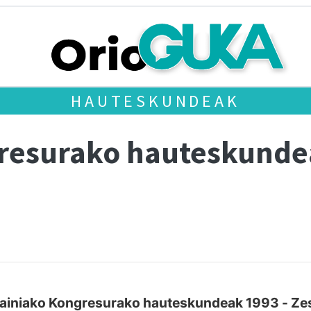
HAUTESKUNDEAK
gresurako hauteskund
ainiako Kongresurako hauteskundeak 1993 - Ze