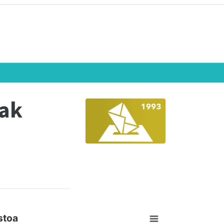
eak
stoa