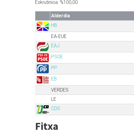
Eskrutinioa: %100,00
Alderdia
HB
EA-EUE
EAJ
PSOE
PP
EB
VERDES
LE
CDS
Fitxa