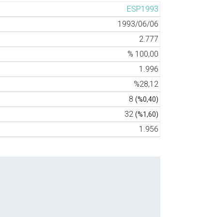
ESP1993
1993/06/06
2.777
% 100,00
1.996
%28,12
8
(%0,40)
32
(%1,60)
1.956