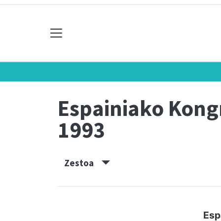
Espainiako Kon
1993
Zestoa
Esp