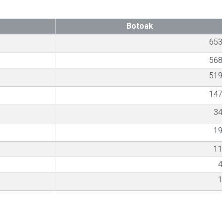
Botoak
65
56
51
14
3
1
1