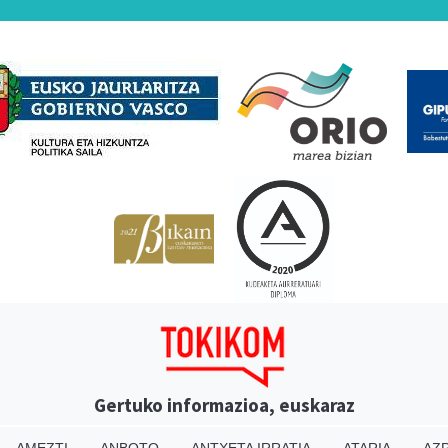
Babesleak
Gertuko informazioa, euskaraz
AMEZTI
ANBOTO
ANTXETA IRRATIA
ATARIA
AZP