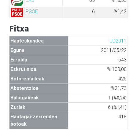
EAJ
65
%15,33
PSOE
6
%1,42
Fitxa
Hauteskundea
UD2011
Eguna
2011/05/22
Errolda
543
Eskrutinioa
% 100,00
Boto-emaileak
425
Abstentzioa
%21,73
Baliogabeak
1
(%0,24)
Zuriak
6
(%1,41)
Hautagai-zerrenden
418
botoak