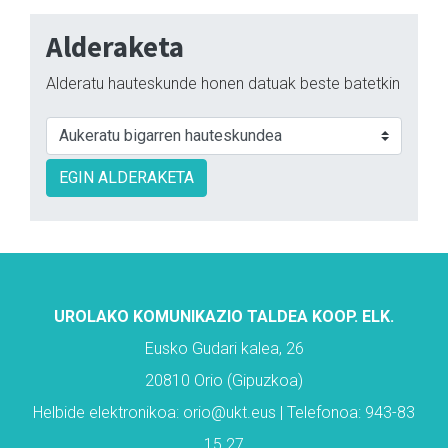
Alderaketa
Alderatu hauteskunde honen datuak beste batetkin
EGIN ALDERAKETA
UROLAKO KOMUNIKAZIO TALDEA KOOP. ELK.
Eusko Gudari kalea, 26
20810 Orio (Gipuzkoa)
Helbide elektronikoa: orio@ukt.eus | Telefonoa: 943-83
15 27