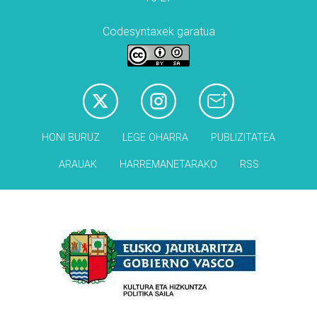
Codesyntaxek garatua
HONI BURUZ
LEGE OHARRA
PUBLIZITATEA
ARAUAK
HARREMANETARAKO
RSS
Babesleak