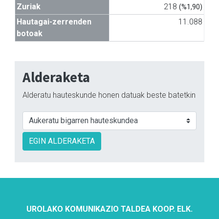
Zuriak
218
(%1,90)
Hautagai-zerrenden
11.088
botoak
Alderaketa
Alderatu hauteskunde honen datuak beste batetkin
EGIN ALDERAKETA
UROLAKO KOMUNIKAZIO TALDEA KOOP. ELK.