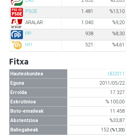
EAJ
2.832
%25,05
PSOE
1.481
%13,10
ARALAR
1.040
%9,20
PP
938
%8,30
H1!
521
%4,61
Fitxa
Hauteskundea
UD2011
Eguna
2011/05/22
Errolda
17.327
Eskrutinioa
% 100,00
Boto-emaileak
11.458
Abstentzioa
%33,87
Baliogabeak
152
(%1,33)