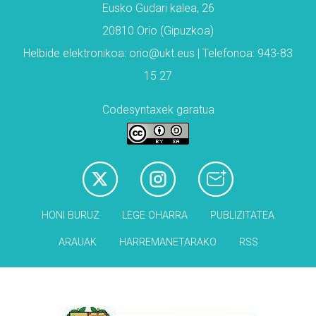
Eusko Gudari kalea, 26
20810 Orio (Gipuzkoa)
Helbide elektronikoa: orio@ukt.eus | Telefonoa: 943-83
15 27
Codesyntaxek garatua
HONI BURUZ
LEGE OHARRA
PUBLIZITATEA
ARAUAK
HARREMANETARAKO
RSS
Babesleak