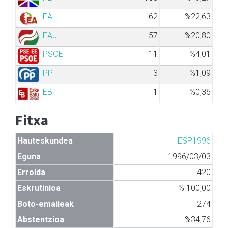
EA
62
%22,63
EAJ
57
%20,80
PSOE
11
%4,01
PP
3
%1,09
EB
1
%0,36
Fitxa
Hauteskundea
ESP1996
Eguna
1996/03/03
Errolda
420
Eskrutinioa
% 100,00
Boto-emaileak
274
Abstentzioa
%34,76