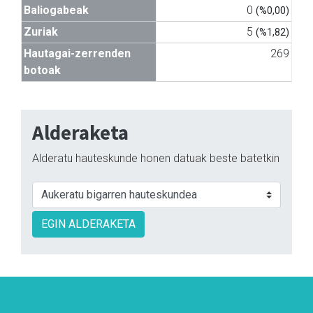
Baliogabeak
0
(%0,00)
Zuriak
5
(%1,82)
Hautagai-zerrenden
269
botoak
Alderaketa
Alderatu hauteskunde honen datuak beste batetkin
EGIN ALDERAKETA