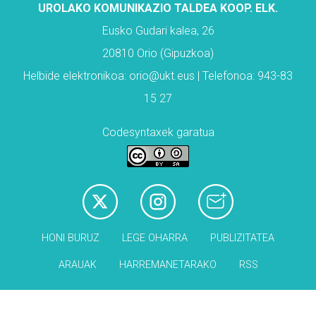
UROLAKO KOMUNIKAZIO TALDEA KOOP. ELK.
Eusko Gudari kalea, 26
20810 Orio (Gipuzkoa)
Helbide elektronikoa: orio@ukt.eus | Telefonoa: 943-83
15 27
Codesyntaxek garatua
HONI BURUZ
LEGE OHARRA
PUBLIZITATEA
ARAUAK
HARREMANETARAKO
RSS
Babesleak