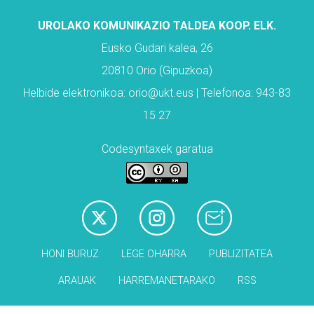
UROLAKO KOMUNIKAZIO TALDEA KOOP. ELK.
Eusko Gudari kalea, 26
20810 Orio (Gipuzkoa)
Helbide elektronikoa: orio@ukt.eus | Telefonoa: 943-83
15 27
Codesyntaxek garatua
HONI BURUZ
LEGE OHARRA
PUBLIZITATEA
ARAUAK
HARREMANETARAKO
RSS