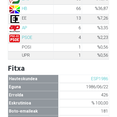
HB
66
%36,87
EE
13
%7,26
AP
6
%3,35
PSOE
4
%2,23
POSI
1
%0,56
UPR
1
%0,56
Fitxa
Hauteskundea
ESP1986
Eguna
1986/06/22
Errolda
426
Eskrutinioa
% 100,00
Boto-emaileak
181