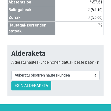
Abstentzioa
%57,51
Baliogabeak
2
(%1,10)
Zuriak
0
(%0,00)
Hautagai-zerrenden
179
botoak
Alderaketa
Alderatu hauteskunde honen datuak beste batetkin
EGIN ALDERAKETA