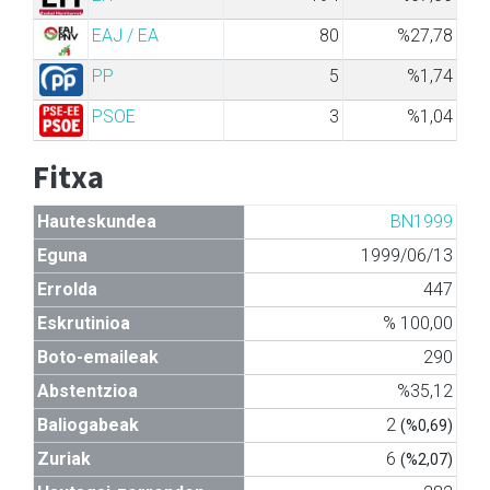
EAJ / EA
80
%27,78
PP
5
%1,74
PSOE
3
%1,04
Fitxa
Hauteskundea
BN1999
Eguna
1999/06/13
Errolda
447
Eskrutinioa
% 100,00
Boto-emaileak
290
Abstentzioa
%35,12
Baliogabeak
2
(%0,69)
Zuriak
6
(%2,07)