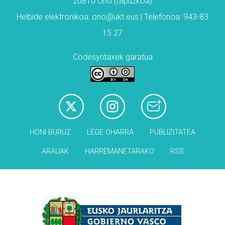
20810 Orio (Gipuzkoa)
Helbide elektronikoa: orio@ukt.eus | Telefonoa: 943-83
15 27
Codesyntaxek garatua
HONI BURUZ
LEGE OHARRA
PUBLIZITATEA
ARAUAK
HARREMANETARAKO
RSS
Babesleak