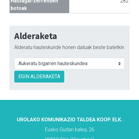
Hautagai-zerrenden
282
botoak
Alderaketa
Alderatu hauteskunde honen datuak beste batetkin
EGIN ALDERAKETA
UROLAKO KOMUNIKAZIO TALDEA KOOP. ELK.
Eusko Gudari kalea, 26