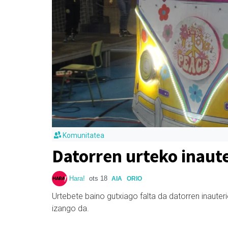
Komunitatea
Datorren urteko inaute
Hara!
ots 18
AIA
ORIO
Urtebete baino gutxiago falta da datorren inauteri
izango da.