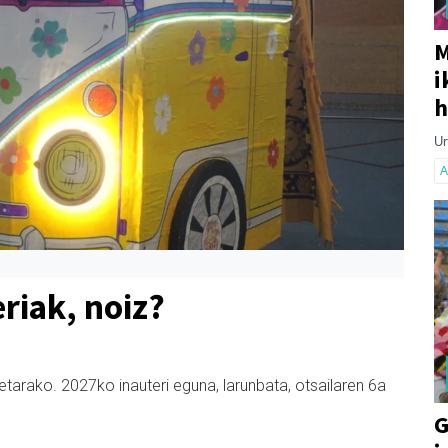
M
i
h
Ur
A
riak, noiz?
etarako. 2027ko inauteri eguna, larunbata, otsailaren 6a
G