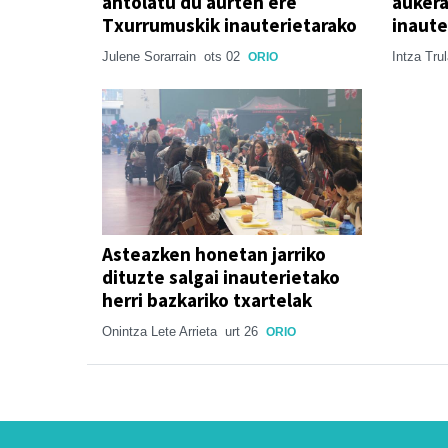
antolatu du aurten ere
aukera
Txurrumuskik inauterietarako
inaute
Julene Sorarrain
ots 02
Intza Tru
ORIO
Asteazken honetan jarriko
dituzte salgai inauterietako
herri bazkariko txartelak
Onintza Lete Arrieta
urt 26
ORIO