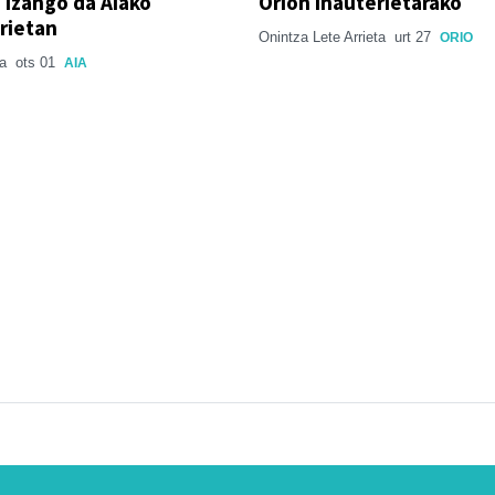
 izango da Aiako
Orion inauterietarako
rietan
Onintza Lete Arrieta
urt 27
ORIO
la
ots 01
AIA