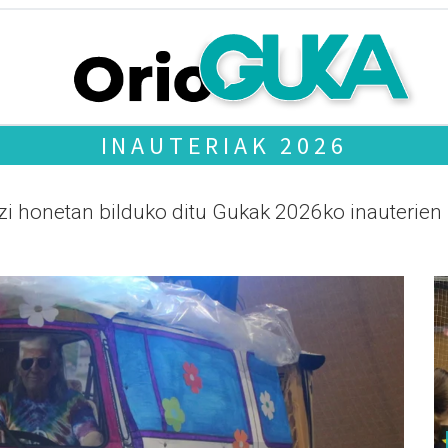
INAUTERIAK 2026
zi honetan bilduko ditu Gukak 2026ko inauterien 