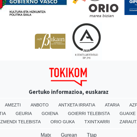
Gertuko informazioa, euskaraz
AMEZTI
ANBOTO
ANTXETA IRRATIA
ATARIA
AZP
TIA
GEURIA
GOIENA
GOIERRI TELEBISTA
GUAIXE
IZMENDI TELEBISTA
ORIO GUKA
TXINTXARRI
ZARAUT
Matx
Gurean
Ttap