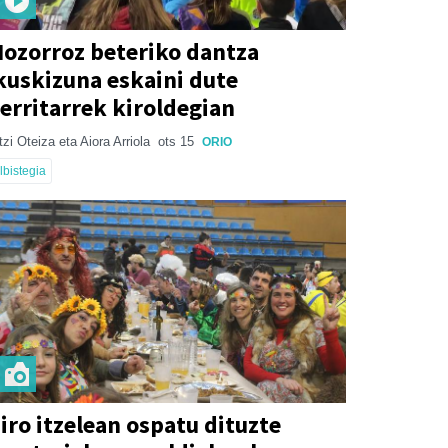
ozorroz beteriko dantza
kuskizuna eskaini dute
erritarrek kiroldegian
tzi Oteiza eta Aiora Arriola
ots 15
ORIO
lbistegia
iro itzelean ospatu dituzte