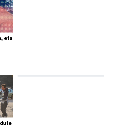
a, eta
 dute