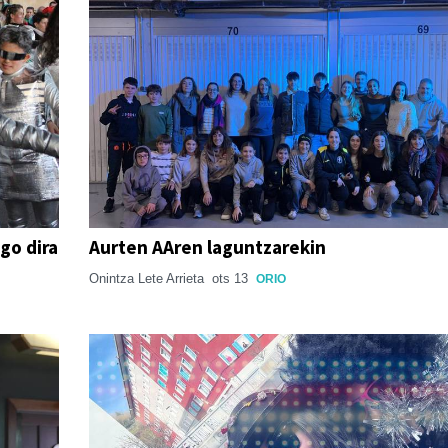
go dira
Aurten AAren laguntzarekin
Onintza Lete Arrieta
ots 13
ORIO