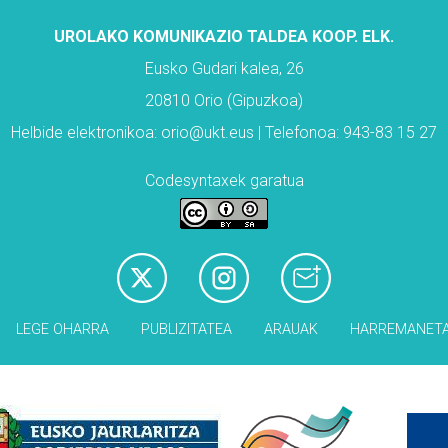
UROLAKO KOMUNIKAZIO TALDEA KOOP. ELK.
Eusko Gudari kalea, 26
20810 Orio (Gipuzkoa)
Helbide elektronikoa: orio@ukt.eus | Telefonoa: 943-83 15 27
Codesyntaxek garatua
LEGE OHARRA
PUBLIZITATEA
ARAUAK
HARREMANET
Babesleak