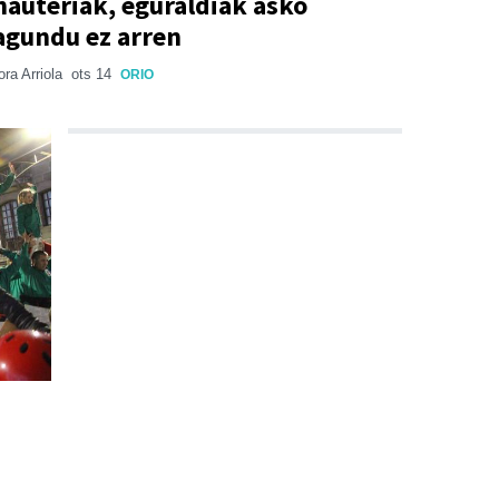
nauteriak, eguraldiak asko
agundu ez arren
ora Arriola
ots 14
ORIO