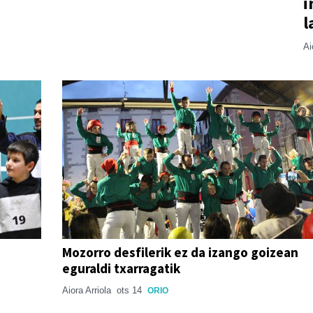
i
l
Ai
Mozorro desfilerik ez da izango goizean
eguraldi txarragatik
Aiora Arriola
ots 14
ORIO