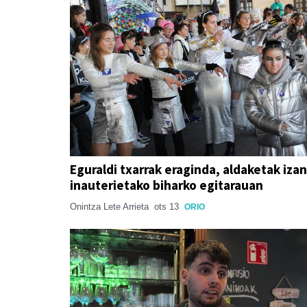
Eguraldi txarrak eraginda, aldaketak izan
inauterietako biharko egitarauan
Onintza Lete Arrieta
ots 13
ORIO