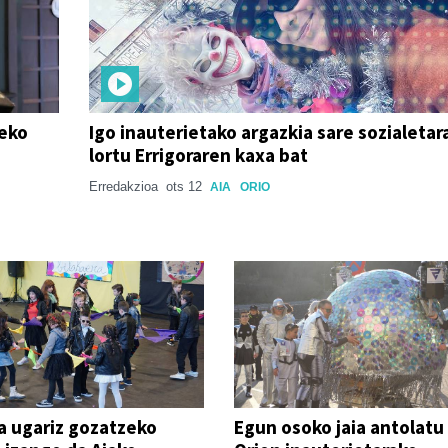
deko
Igo inauterietako argazkia sare sozialetar
lortu Errigoraren kaxa bat
Erredakzioa
ots 12
AIA
ORIO
a ugariz gozatzeko
Egun osoko jaia antolatu