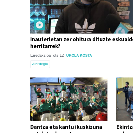
Inauterietan zer ohitura dituzte eskual
herritarrek?
Erredakzioa
ots 12
UROLA KOSTA
Albistegia
Dantza eta kantu ikuskizuna
Ekintz