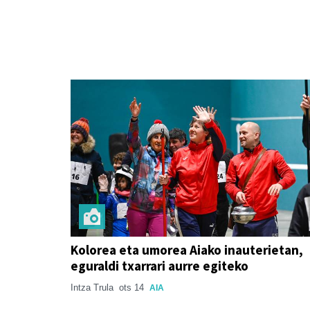
Kolorea eta umorea Aiako inauterietan,
eguraldi txarrari aurre egiteko
Intza Trula
ots 14
AIA