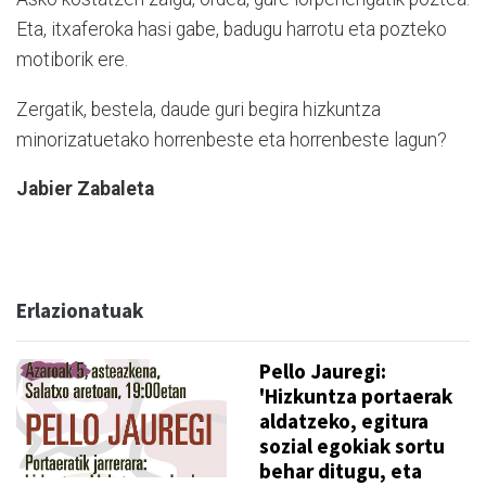
Eta, itxaferoka hasi gabe, badugu harrotu eta pozteko
motiborik ere.
Zergatik, bestela, daude guri begira hizkuntza
minorizatuetako horrenbeste eta horrenbeste lagun?
Jabier Zabaleta
Erlazionatuak
Pello Jauregi:
'Hizkuntza portaerak
aldatzeko, egitura
sozial egokiak sortu
behar ditugu, eta