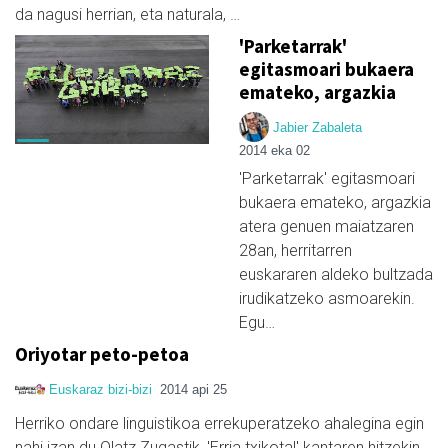
da nagusi herrian, eta naturala, …
'Parketarrak'
egitasmoari bukaera
emateko, argazkia
Jabier Zabaleta
2014 eka 02
'Parketarrak' egitasmoari
bukaera emateko, argazkia
atera genuen maiatzaren
28an, herritarren
euskararen aldeko bultzada
irudikatzeko asmoarekin.
Egu…
Oriyotar peto-petoa
Euskaraz bizi-bizi
2014 api 25
Herriko ondare linguistikoa errekuperatzeko ahalegina egin
nahi izan du Olatz Zugastik, 'Erria txikota!' kantaren hitzekin.