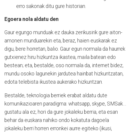
erro sakonak ditu gure historian.
Egoera nola aldatu den
Gaur egungo munduak ez dauka zerikusirik gure aiton-
amonen munduarekin eta, beraz, haien euskarak ez
digu, bere horretan, balio. Gaur egun normala da haurrek
gutxienez hiru hizkuntza ikastea, maila batean edo
bestean; eta, bestalde, oso normala da, internet bidez,
mundu osoko lagunekin jardutea hainbat hizkuntzatan,
edota telebista ikustea aukerako hizkuntzan.
Bestalde, teknologia berriek erabat aldatu dute
komunikazioaren paradigma: whatsapp, skype, SMSak…
gustatu ala ez, hori da gure jokaleku berria, eta esan
behar da euskara nahiko ondo kokatuta dagoela
jokaleku berri horren erronkei aurre egiteko (ikusi,