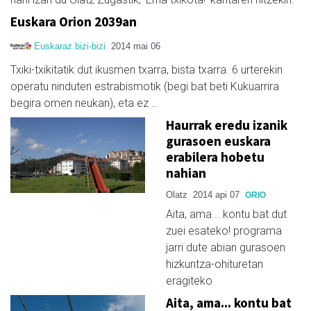
Euskara Orion 2039an
Euskaraz bizi-bizi
2014 mai 06
Txiki-txikitatik dut ikusmen txarra, bista txarra. 6 urterekin
operatu ninduten estrabismotik (begi bat beti Kukuarrira
begira omen neukan), eta ez …
Haurrak eredu izanik
gurasoen euskara
erabilera hobetu
nahian
Olatz
2014 api 07
ORIO
Aita, ama... kontu bat dut
zuei esateko! programa
jarri dute abian gurasoen
hizkuntza-ohituretan
eragiteko
Aita, ama... kontu bat