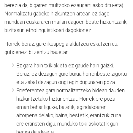
berezia da, bigarren multzoko ezaugarri asko ditu-eta).
Normalizatu gabeko hizkuntzen artean ez dago
munduan euskararen mailan dagoen beste hizkuntzarik,
bizitasun etnolinguistikoari dagokionez.
Horrek, beraz, gure ikuspegia aldatzea eskatzen du;
gutxienez, bi zentzu hauetan:
Ez gara hain txikiak eta ez gaude hain gaizki.
Beraz, ez dezagun gure burua horrenbeste zigortu
eta zabal dezagun ongi egin dugunaren poza.
Erreferentea gara normalizatzeko bidean dauden
hizkuntzetako hiztunentzat. Horrek ere poza
eman behar liguke, batetik, egindakoaren
aitorpena delako; baina, bestetik, erantzukizuna
ere eransten digu, munduko toki askotatik guri
begira daude-eta.