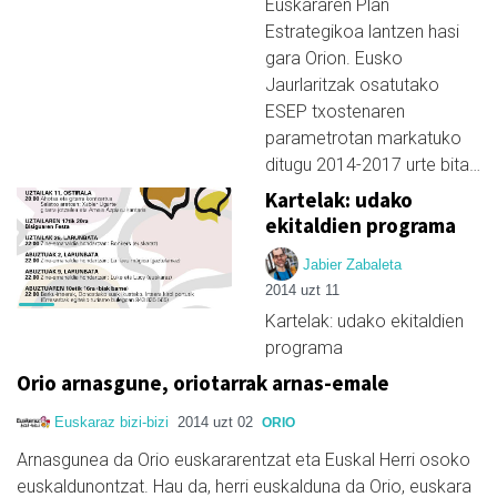
Euskararen Plan
Estrategikoa lantzen hasi
gara Orion. Eusko
Jaurlaritzak osatutako
ESEP txostenaren
parametrotan markatuko
ditugu 2014-2017 urte bita…
Kartelak: udako
ekitaldien programa
Jabier Zabaleta
2014 uzt 11
Kartelak: udako ekitaldien
programa
Orio arnasgune, oriotarrak arnas-emale
Euskaraz bizi-bizi
2014 uzt 02
ORIO
Arnasgunea da Orio euskararentzat eta Euskal Herri osoko
euskaldunontzat. Hau da, herri euskalduna da Orio, euskara