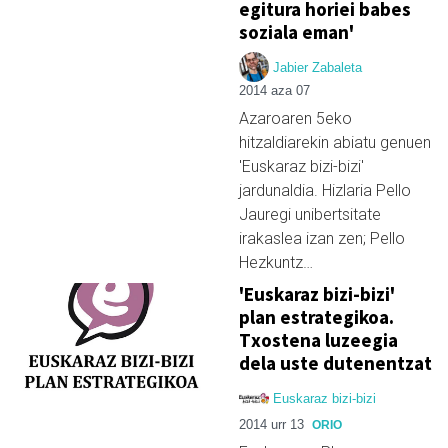
egitura horiei babes
soziala eman'
Jabier Zabaleta
2014 aza 07
Azaroaren 5eko
hitzaldiarekin abiatu genuen
'Euskaraz bizi-bizi'
jardunaldia. Hizlaria Pello
Jauregi unibertsitate
irakaslea izan zen; Pello
Hezkuntz…
'Euskaraz bizi-bizi'
plan estrategikoa.
Txostena luzeegia
dela uste dutenentzat
Euskaraz bizi-bizi
2014 urr 13
ORIO