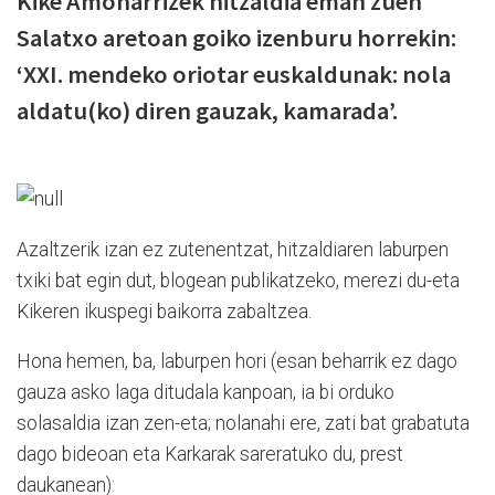
Kike Amonarrizek hitzaldia eman zuen
Salatxo aretoan goiko izenburu horrekin:
‘XXI. mendeko oriotar euskaldunak: nola
aldatu(ko) diren gauzak, kamarada’.
Azaltzerik izan ez zutenentzat, hitzaldiaren laburpen
txiki bat egin dut, blogean publikatzeko, merezi du-eta
Kikeren ikuspegi baikorra zabaltzea.
Hona hemen, ba, laburpen hori (esan beharrik ez dago
gauza asko laga ditudala kanpoan, ia bi orduko
solasaldia izan zen-eta; nolanahi ere, zati bat grabatuta
dago bideoan eta Karkarak sareratuko du, prest
daukanean):