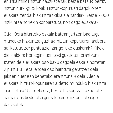
ehunka milioi hiztun dauzkatenak; beste batzuk, berriz,
hiztun gutxi-gutxikoak. Hiztun-kopuruari dagokionez,
euskara zer da: hizkuntza txikia ala handia? Beste 7.000
hizkuntza horiekin konparatuta, non dago euskara?
0tik 10era bitarteko eskala batean jartzen baditugu
munduko hizkuntza guztiak, hiztun-kopuruaren arabera
sailkatuta, zer puntuazio izango luke euskarak? Kikek
dio, galdera hori egin duen toki guztietan erantzuna
izaten dela euskara oso baxu dagoela eskala horretan:
2 puntu, 3… eta jendea oso harrituta geratzen dela
jakiten duenean benetako erantzuna 9 dela. Alegia,
euskara, hiztun-kopuruaren aldetik, munduko hizkuntza
‘handietako’ bat dela eta, beste hizkuntza guztietatik
hamarretik bederatzi gureak baino hiztun gutxiago
dauzkatela.