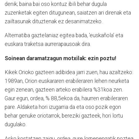
denik; baina bai oso kontuz ibili behar dugula
zuzenketak egiten ditugunean, saiatzen ari direnak eta
zailtasunak dituztenak ez desanimatzeko.
Alternatiba gaztelaniaz egitea bada, 'euskañola' eta
euskara traketsa aurrerapausoak dira.
Soinean daramatzagun motxilak: ezin poztu!
Kikek Orioko gazteen adibidea jarri zuen, hau azaltzeko:
1989an, Orion euskararen erabileraren lehen neurketa
egin zenean, gazteen arteko erabilera %31koa zen.
Gaur egun, ordea, % 88,5ekoa da, haurren erabileraren
pare. Aldaketa hori izugarria da eta oso pozik egon
behar genuke oriotarrok, bereziki gazteek, hori lortu
dugulako.
Asko kostatzen zaigu, ordea, gure lorpenengatik poztea.