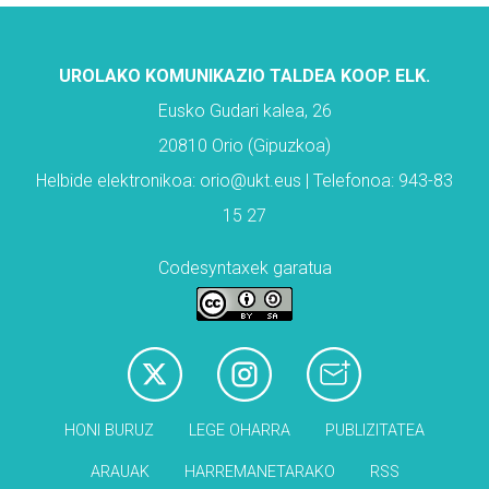
UROLAKO KOMUNIKAZIO TALDEA KOOP. ELK.
Eusko Gudari kalea, 26
20810 Orio (Gipuzkoa)
Helbide elektronikoa: orio@ukt.eus | Telefonoa: 943-83
15 27
Codesyntaxek garatua
HONI BURUZ
LEGE OHARRA
PUBLIZITATEA
ARAUAK
HARREMANETARAKO
RSS