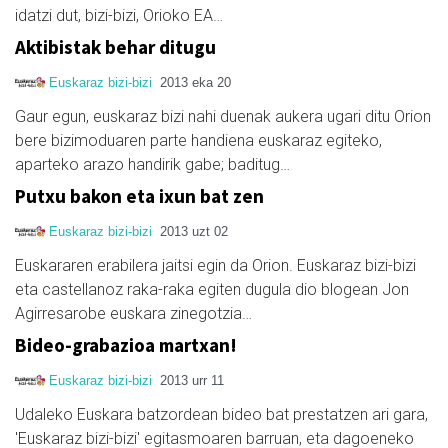
idatzi dut, bizi-bizi, Orioko EA…
Aktibistak behar ditugu
Euskaraz bizi-bizi
2013 eka 20
Gaur egun, euskaraz bizi nahi duenak aukera ugari ditu Orion
bere bizimoduaren parte handiena euskaraz egiteko,
aparteko arazo handirik gabe; baditug…
Putxu bakon eta ixun bat zen
Euskaraz bizi-bizi
2013 uzt 02
Euskararen erabilera jaitsi egin da Orion. Euskaraz bizi-bizi
eta castellanoz raka-raka egiten dugula dio blogean Jon
Agirresarobe euskara zinegotzia…
Bideo-grabazioa martxan!
Euskaraz bizi-bizi
2013 urr 11
Udaleko Euskara batzordean bideo bat prestatzen ari gara,
'Euskaraz bizi-bizi' egitasmoaren barruan, eta dagoeneko