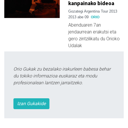
kanpainako bideoa
Gozategi Argentina Tour 2013
2013 abe 09
ORIO
Abenduaren 7an
jendaurrean erakutsi eta
gero zintzilikatu du Orioko
Udalak
Orio Gukak zu bezalako irakurleen babesa behar
du tokiko informazioa euskaraz eta modu
profesionalean lantzen jarraitzeko.
Izan Gukakide