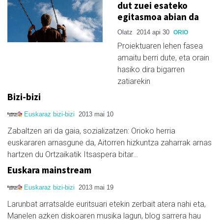
dut zuei esateko
egitasmoa abian da
Olatz
2014 api 30
ORIO
Proiektuaren lehen fasea
amaitu berri dute, eta orain
hasiko dira bigarren
zatiarekin
Bizi-bizi
Euskaraz bizi-bizi
2013 mai 10
Zabaltzen ari da gaia, sozializatzen: Orioko herria
euskararen arnasgune da, Aitorren hizkuntza zaharrak arnas
hartzen du Ortzaikatik Itsaspera bitar…
Euskara mainstream
Euskaraz bizi-bizi
2013 mai 19
Larunbat arratsalde euritsuari etekin zerbait atera nahi eta,
Manelen azken diskoaren musika lagun, blog sarrera hau