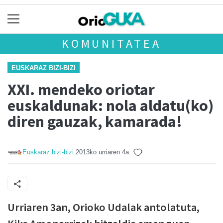
KOMUNITATEA
EUSKARAZ BIZI-BIZI
XXI. mendeko oriotar
euskaldunak: nola aldatu(ko)
diren gauzak, kamarada!
Euskaraz bizi-bizi
2013ko urriaren 4a
Urriaren 3an, Orioko Udalak antolatuta,