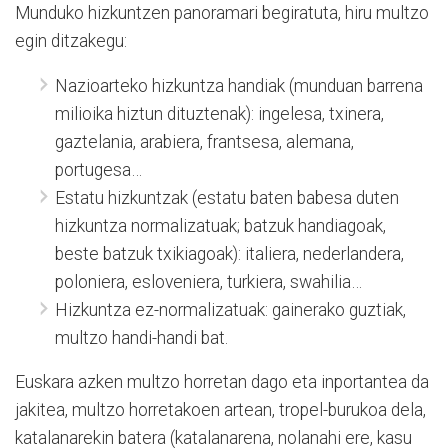
Munduko hizkuntzen panoramari begiratuta, hiru multzo
egin ditzakegu:
Nazioarteko hizkuntza handiak (munduan barrena
milioika hiztun dituztenak): ingelesa, txinera,
gaztelania, arabiera, frantsesa, alemana,
portugesa…
Estatu hizkuntzak (estatu baten babesa duten
hizkuntza normalizatuak; batzuk handiagoak,
beste batzuk txikiagoak): italiera, nederlandera,
poloniera, esloveniera, turkiera, swahilia…
Hizkuntza ez-normalizatuak: gainerako guztiak,
multzo handi-handi bat.
Euskara azken multzo horretan dago eta inportantea da
jakitea, multzo horretakoen artean, tropel-burukoa dela,
katalanarekin batera (katalanarena, nolanahi ere, kasu