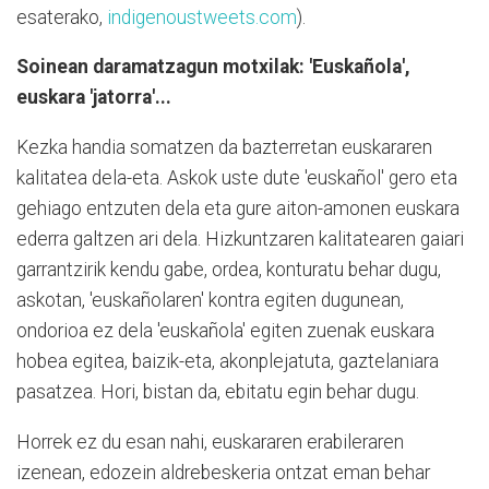
esaterako,
indigenoustweets.com
).
Soinean daramatzagun motxilak: 'Euskañola',
euskara 'jatorra'...
Kezka handia somatzen da bazterretan euskararen
kalitatea dela-eta. Askok uste dute 'euskañol' gero eta
gehiago entzuten dela eta gure aiton-amonen euskara
ederra galtzen ari dela. Hizkuntzaren kalitatearen gaiari
garrantzirik kendu gabe, ordea, konturatu behar dugu,
askotan, 'euskañolaren' kontra egiten dugunean,
ondorioa ez dela 'euskañola' egiten zuenak euskara
hobea egitea, baizik-eta, akonplejatuta, gaztelaniara
pasatzea. Hori, bistan da, ebitatu egin behar dugu.
Horrek ez du esan nahi, euskararen erabileraren
izenean, edozein aldrebeskeria ontzat eman behar