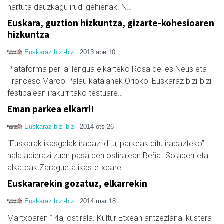
hartuta dauzkagu irudi gehienak. N…
Euskara, guztion hizkuntza, gizarte-kohesioaren
hizkuntza
Euskaraz bizi-bizi
2013 abe 10
Plataforma per la llengua elkarteko Rosa de les Neus eta
Francesc Marco Palau katalanek Orioko 'Euskaraz bizi-bizi'
festibalean irakurritako testuare…
Eman parkea elkarri!
Euskaraz bizi-bizi
2014 ots 26
“Euskarak ikasgelak irabazi ditu, parkeak ditu irabazteko”
hala adierazi zuen pasa den ostiralean Beñat Solaberrieta
alkateak Zaragueta ikastetxeare…
Euskararekin gozatuz, elkarrekin
Euskaraz bizi-bizi
2014 mar 18
Martxoaren 14a, ostirala. Kultur Etxean antzezlana ikustera