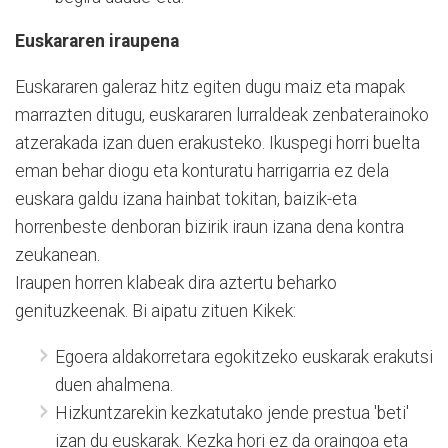
Euskararen iraupena
Euskararen galeraz hitz egiten dugu maiz eta mapak
marrazten ditugu, euskararen lurraldeak zenbaterainoko
atzerakada izan duen erakusteko. Ikuspegi horri buelta
eman behar diogu eta konturatu harrigarria ez dela
euskara galdu izana hainbat tokitan, baizik-eta
horrenbeste denboran bizirik iraun izana dena kontra
zeukanean.
Iraupen horren klabeak dira aztertu beharko
genituzkeenak. Bi aipatu zituen Kikek:
Egoera aldakorretara egokitzeko euskarak erakutsi
duen ahalmena.
Hizkuntzarekin kezkatutako jende prestua 'beti'
izan du euskarak. Kezka hori ez da oraingoa eta