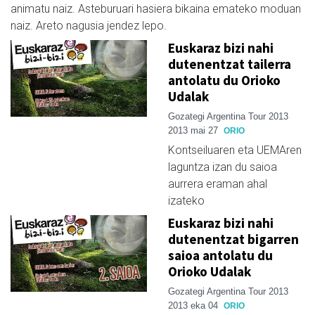
animatu naiz. Asteburuari hasiera bikaina emateko moduan
naiz. Areto nagusia jendez lepo.
Euskaraz bizi nahi
dutenentzat tailerra
antolatu du Orioko
Udalak
Gozategi Argentina Tour 2013
2013 mai 27
ORIO
Kontseiluaren eta UEMAren
laguntza izan du saioa
aurrera eraman ahal
izateko
Euskaraz bizi nahi
dutenentzat bigarren
saioa antolatu du
Orioko Udalak
Gozategi Argentina Tour 2013
2013 eka 04
ORIO