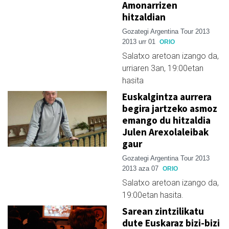
Amonarrizen
hitzaldian
Gozategi Argentina Tour 2013
2013 urr 01
ORIO
Salatxo aretoan izango da,
urriaren 3an, 19:00etan
hasita
Euskalgintza aurrera
begira jartzeko asmoz
emango du hitzaldia
Julen Arexolaleibak
gaur
Gozategi Argentina Tour 2013
2013 aza 07
ORIO
Salatxo aretoan izango da,
19:00etan hasita.
Sarean zintzilikatu
dute Euskaraz bizi-bizi