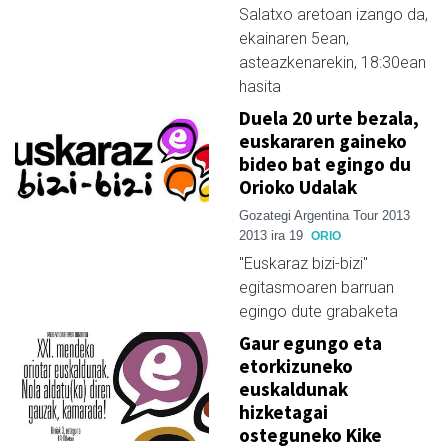
Salatxo aretoan izango da,
ekainaren 5ean,
asteazkenarekin, 18:30ean
hasita
Duela 20 urte bezala,
euskararen gaineko
bideo bat egingo du
Orioko Udalak
Gozategi Argentina Tour 2013
2013 ira 19
ORIO
"Euskaraz bizi-bizi"
egitasmoaren barruan
egingo dute grabaketa
Gaur egungo eta
etorkizuneko
euskaldunak
hizketagai
osteguneko Kike