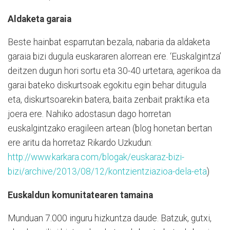
Aldaketa garaia
Beste hainbat esparrutan bezala, nabaria da aldaketa
garaia bizi dugula euskararen alorrean ere. ‘Euskalgintza’
deitzen dugun hori sortu eta 30-40 urtetara, agerikoa da
garai bateko diskurtsoak egokitu egin behar ditugula
eta, diskurtsoarekin batera, baita zenbait praktika eta
joera ere. Nahiko adostasun dago horretan
euskalgintzako eragileen artean (blog honetan bertan
ere aritu da horretaz Rikardo Uzkudun:
http://www.karkara.com/blogak/euskaraz-bizi-
bizi/archive/2013/08/12/kontzientziazioa-dela-eta
)
Euskaldun komunitatearen tamaina
Munduan 7.000 inguru hizkuntza daude. Batzuk, gutxi,