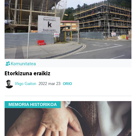
Komunitatea
Etorkizuna eraikiz
Iñigo Gaiton
2022 mar 23
ORIO
MEMORIA HISTORIKOA