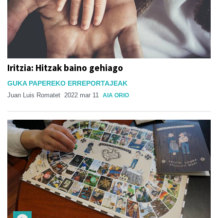
Iritzia: Hitzak baino gehiago
GUKA PAPEREKO ERREPORTAJEAK
Juan Luis Romatet
2022 mar 11
AIA ORIO