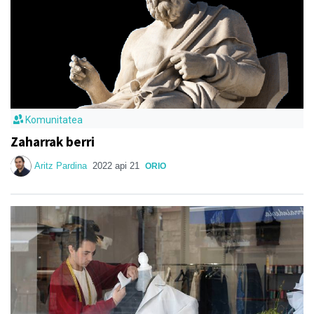
Komunitatea
Zaharrak berri
Aritz Pardina
2022 api 21
ORIO