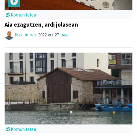
Komunitatea
Aia ezagutzen, ardi jolasean
Iñaki Iturain
2022 ots 27
AIA
Komunitatea