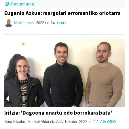
Komunitatea
Eugenio Azkue: margolari erromantiko oriotarra
Iñaki Iturain
2022 urt 24
ORIO
Iritzia: 'Dagoena onartu edo borrokara batu'
Sara Etxabe, Martxel Aldai eta Aritz Etxabe
2022 urt 17
AIA ORIO