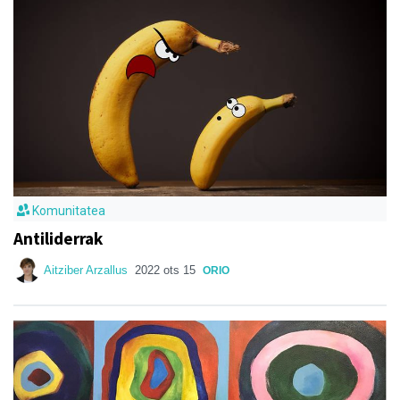
Komunitatea
Antiliderrak
Aitziber Arzallus
2022 ots 15
ORIO