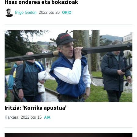
Itsas ondarea eta bokazioak
Iñigo Gaiton
2022 ots 26
ORIO
Iritzia: 'Korrika apustua'
Karkara
2022 ots 15
AIA