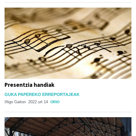
Presentzia handiak
GUKA PAPEREKO ERREPORTAJEAK
Iñigo Gaiton
2022 urt 14
ORIO