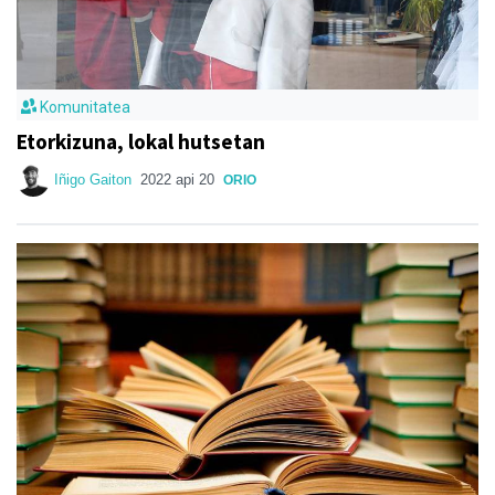
Komunitatea
Etorkizuna, lokal hutsetan
Iñigo Gaiton
2022 api 20
ORIO