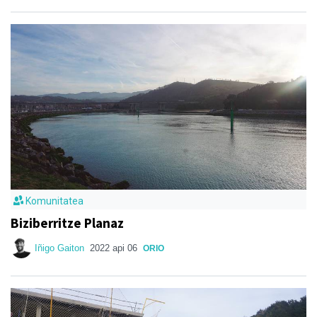
Komunitatea
Biziberritze Planaz
Iñigo Gaiton
2022 api 06
ORIO