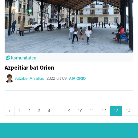
Komunitatea
Azpeitiar bat Orion
Aitziber Arzallus
2022 urt 09
AIA ORIO
«
1
2
3
4
...
9
10
11
12
13
14