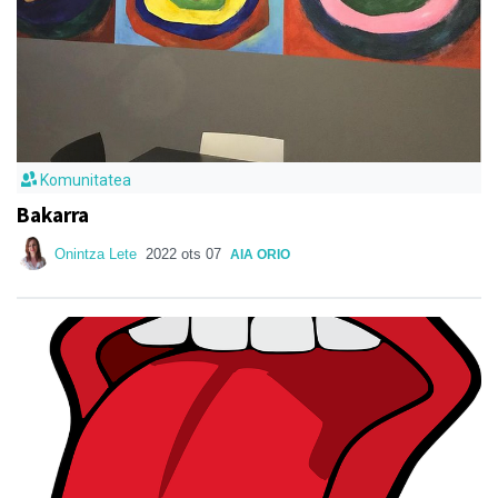
Komunitatea
Bakarra
Onintza Lete
2022 ots 07
AIA ORIO