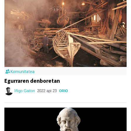
Komunitatea
Egurraren denboretan
Iñigo Gaiton
2022 api 23
ORIO