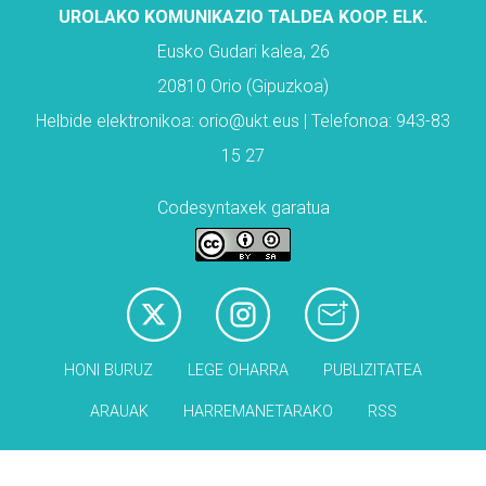
UROLAKO KOMUNIKAZIO TALDEA KOOP. ELK.
Eusko Gudari kalea, 26
20810 Orio (Gipuzkoa)
Helbide elektronikoa: orio@ukt.eus | Telefonoa: 943-83
15 27
Codesyntaxek garatua
HONI BURUZ
LEGE OHARRA
PUBLIZITATEA
ARAUAK
HARREMANETARAKO
RSS
Babesleak