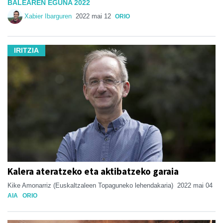
BALEAREN EGUNA 2022
Xabier Ibarguren
2022 mai 12
ORIO
IRITZIA
Kalera ateratzeko eta aktibatzeko garaia
Kike Amonarriz (Euskaltzaleen Topaguneko lehendakaria)
2022 mai 04
AIA
ORIO