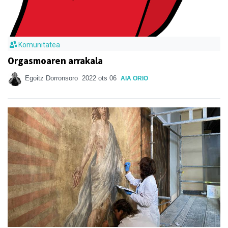
Komunitatea
Orgasmoaren arrakala
Egoitz Dorronsoro
2022 ots 06
AIA ORIO