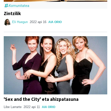
Komunitatea
Zintzilik
Eli Huegun
2022 api 16
AIA ORIO
'Sex and the City' eta ahizpatasuna
Libe Larrarte
2022 api 11
AIA ORIO