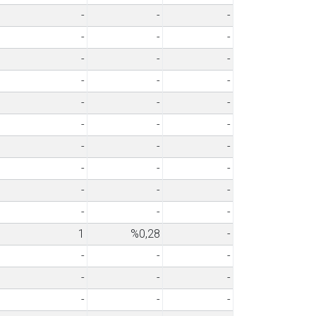
-
-
-
-
-
-
-
-
-
-
-
-
-
-
-
-
-
-
-
-
-
-
-
-
-
-
-
-
-
-
1
%0,28
-
-
-
-
-
-
-
-
-
-