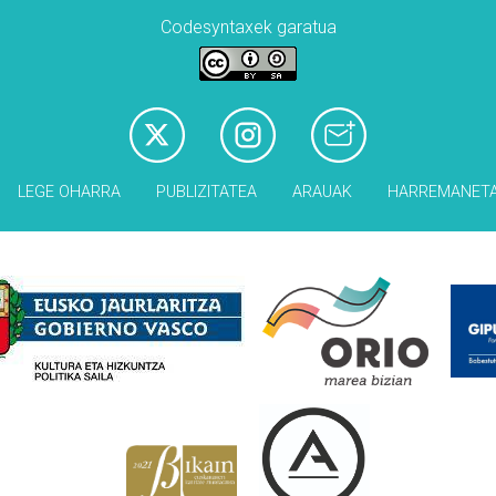
Codesyntaxek garatua
LEGE OHARRA
PUBLIZITATEA
ARAUAK
HARREMANET
Babesleak