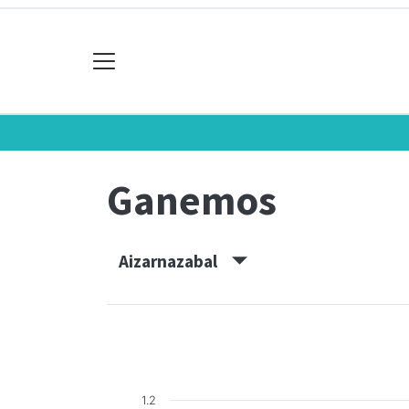
Ganemos
Aizarnazabal
1.2