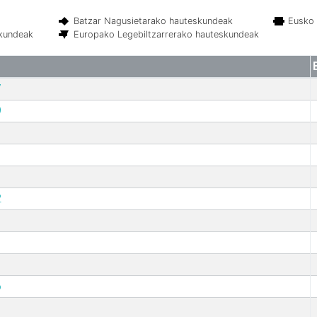
Batzar Nagusietarako hauteskundeak
Eusko 
skundeak
Europako Legebiltzarrerako hauteskundeak
7
9
2
6