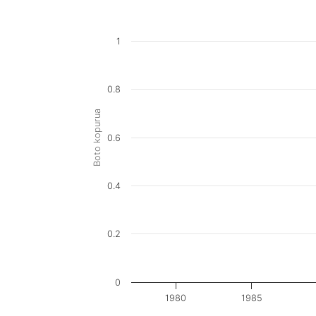
1
0.8
Boto kopurua
0.6
0.4
0.2
0
1980
1985