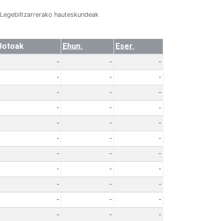
Legebiltzarrerako hauteskundeak
Botoak
Ehun.
Eser.
-
-
-
-
-
-
-
-
-
-
-
-
-
-
-
-
-
-
-
-
-
-
-
-
-
-
-
-
-
-
-
-
-