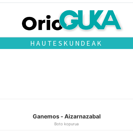
HAUTESKUNDEAK
Ganemos - Aizarnazabal
Boto kopurua