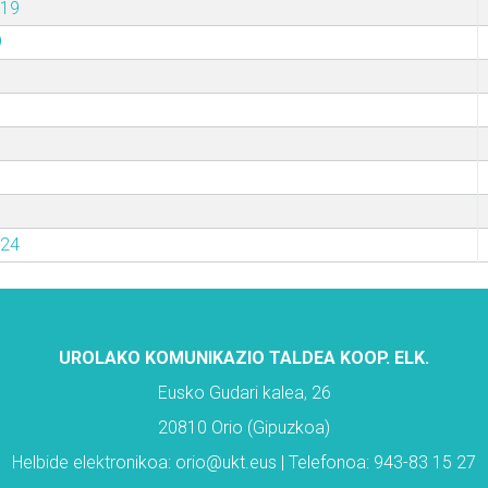
019
9
024
UROLAKO KOMUNIKAZIO TALDEA KOOP. ELK.
Eusko Gudari kalea, 26
20810 Orio (Gipuzkoa)
Helbide elektronikoa: orio@ukt.eus | Telefonoa: 943-83 15 27