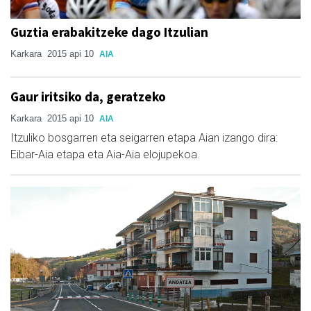
Guztia erabakitzeke dago Itzulian
Karkara
2015 api 10
AIA
Gaur iritsiko da, geratzeko
Karkara
2015 api 10
AIA
Itzuliko bosgarren eta seigarren etapa Aian izango dira:
Eibar-Aia etapa eta Aia-Aia elojupekoa.