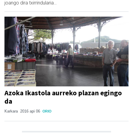
joango dira txirrindularia…
Azoka Ikastola aurreko plazan egingo
da
Karkara
2016 api 06
ORIO