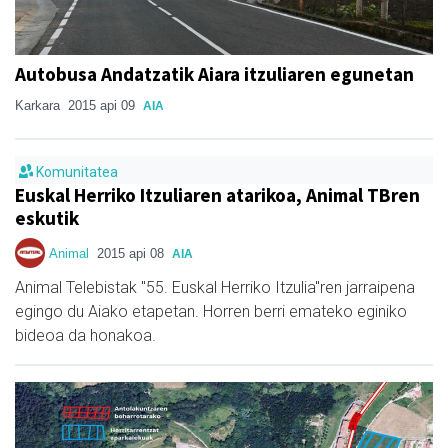
Autobusa Andatzatik Aiara itzuliaren egunetan
Karkara
2015 api 09
AIA
Komunitatea
Euskal Herriko Itzuliaren atarikoa, Animal TBren
eskutik
Animal
2015 api 08
AIA
Animal Telebistak "55. Euskal Herriko Itzulia"ren jarraipena
egingo du Aiako etapetan. Horren berri emateko eginiko
bideoa da honakoa.