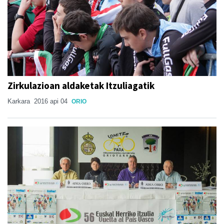
Zirkulazioan aldaketak Itzuliagatik
Karkara
2016 api 04
ORIO