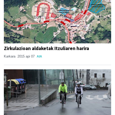
Zirkulazioan aldaketak Itzuliaren harira
Karkara
2015 api 07
AIA