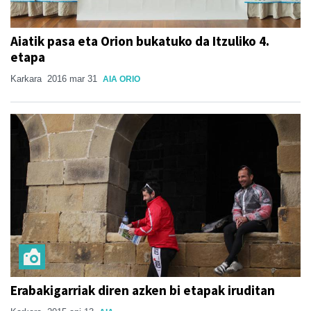
Aiatik pasa eta Orion bukatuko da Itzuliko 4.
etapa
Karkara
2016 mar 31
AIA ORIO
Erabakigarriak diren azken bi etapak iruditan