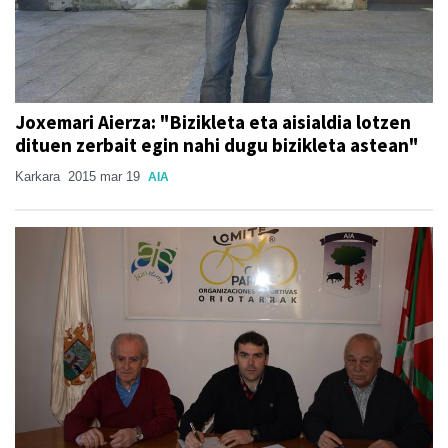
Joxemari Aierza: "Bizikleta eta aisialdia lotzen
dituen zerbait egin nahi dugu bizikleta astean"
Karkara
2015 mar 19
AIA