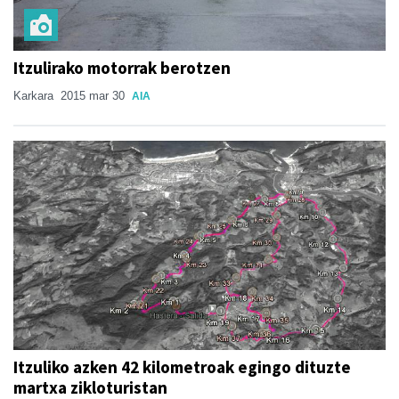
Itzulirako motorrak berotzen
Karkara
2015 mar 30
AIA
Itzuliko azken 42 kilometroak egingo dituzte
martxa zikloturistan