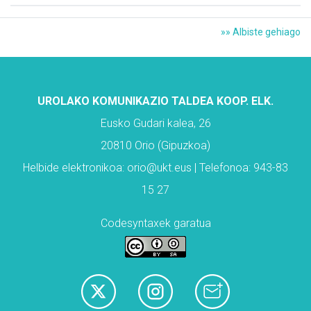
»» Albiste gehiago
UROLAKO KOMUNIKAZIO TALDEA KOOP. ELK.
Eusko Gudari kalea, 26
20810 Orio (Gipuzkoa)
Helbide elektronikoa: orio@ukt.eus | Telefonoa: 943-83
15 27
Codesyntaxek garatua