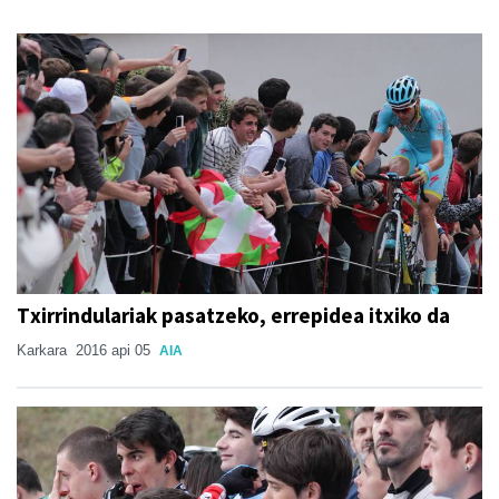
Txirrindulariak pasatzeko, errepidea itxiko da
Karkara
2016 api 05
AIA