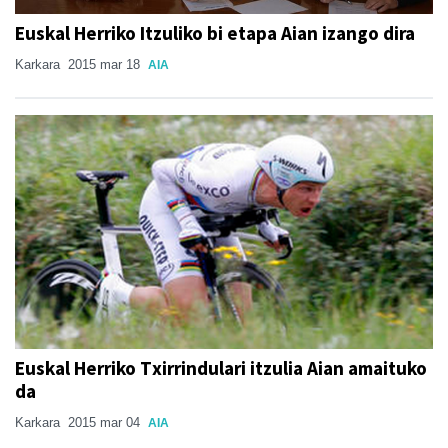
Euskal Herriko Itzuliko bi etapa Aian izango dira
Karkara
2015 mar 18
AIA
Euskal Herriko Txirrindulari itzulia Aian amaituko
da
Karkara
2015 mar 04
AIA