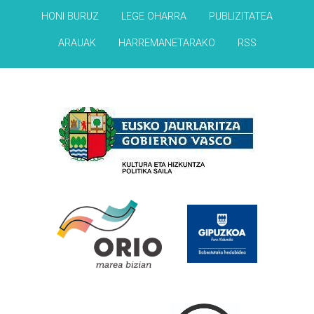
HONI BURUZ
LEGE OHARRA
PUBLIZITATEA
ARAUAK
HARREMANETARAKO
RSS
Babesleak