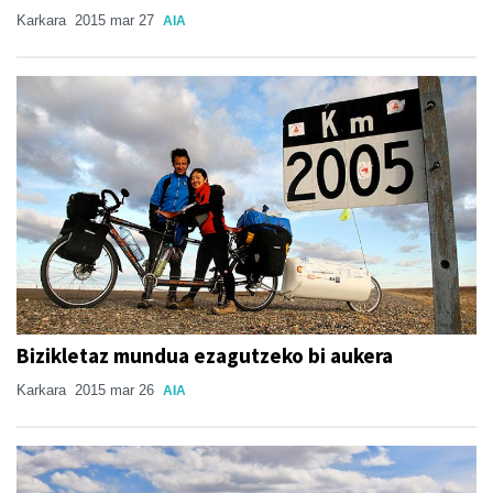
Karkara
2015 mar 27
AIA
Bizikletaz mundua ezagutzeko bi aukera
Karkara
2015 mar 26
AIA