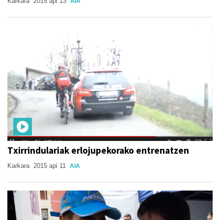
Karkara
2015 api 13
AIA
Txirrindulariak erlojupekorako entrenatzen
Karkara
2015 api 11
AIA