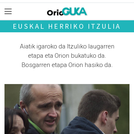
EUSKAL HERRIKO ITZULIA
Aiatik igaroko da Itzuliko laugarren
etapa eta Orion bukatuko da.
Bosgarren etapa Orion hasiko da.