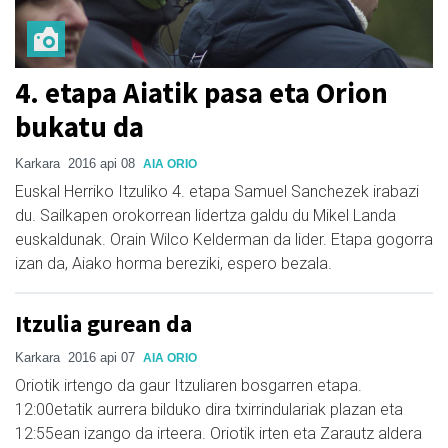
4. etapa Aiatik pasa eta Orion
bukatu da
Karkara
2016 api 08
AIA ORIO
Euskal Herriko Itzuliko 4. etapa Samuel Sanchezek irabazi
du. Sailkapen orokorrean lidertza galdu du Mikel Landa
euskaldunak. Orain
Wilco Kelderman da lider. Etapa gogorra
izan da, Aiako horma bereziki, espero bezala.
Itzulia gurean da
Karkara
2016 api 07
AIA ORIO
Oriotik irtengo da gaur Itzuliaren bosgarren etapa.
12:00etatik aurrera bilduko dira txirrindulariak plazan eta
12:55ean izango da irteera. Oriotik irten eta Zarautz aldera