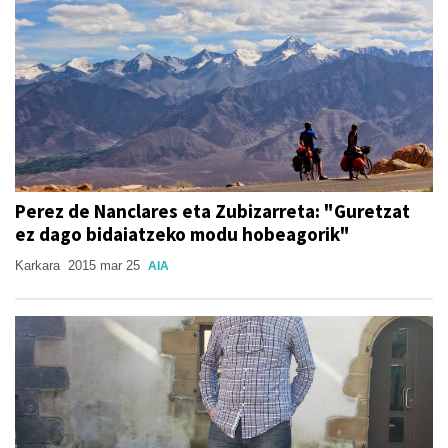
Perez de Nanclares eta Zubizarreta: "Guretzat
ez dago bidaiatzeko modu hobeagorik"
Karkara
2015 mar 25
AIA