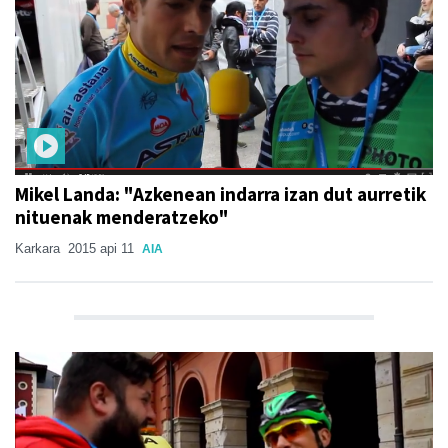
Mikel Landa: "Azkenean indarra izan dut aurretik
nituenak menderatzeko"
Karkara
2015 api 11
AIA