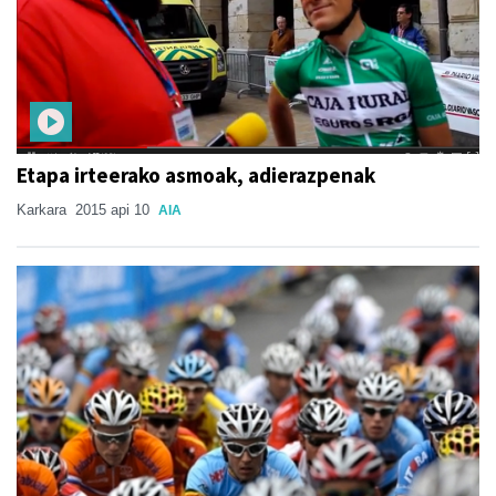
Etapa irteerako asmoak, adierazpenak
Karkara
2015 api 10
AIA