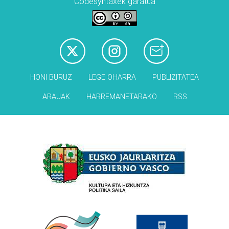
Codesyntaxek garatua
HONI BURUZ
LEGE OHARRA
PUBLIZITATEA
ARAUAK
HARREMANETARAKO
RSS
Babesleak