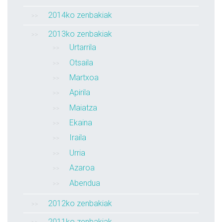
2014ko zenbakiak
2013ko zenbakiak
Urtarrila
Otsaila
Martxoa
Apirila
Maiatza
Ekaina
Iraila
Urria
Azaroa
Abendua
2012ko zenbakiak
2011ko zenbakiak