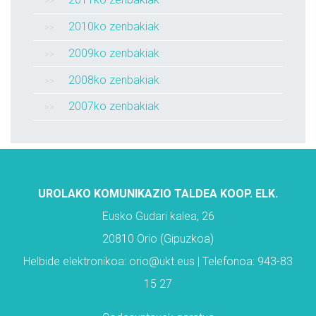
2010ko zenbakiak
2009ko zenbakiak
2008ko zenbakiak
2007ko zenbakiak
UROLAKO KOMUNIKAZIO TALDEA KOOP. ELK.
Eusko Gudari kalea, 26
20810 Orio (Gipuzkoa)
Helbide elektronikoa: orio@ukt.eus | Telefonoa: 943-83
15 27