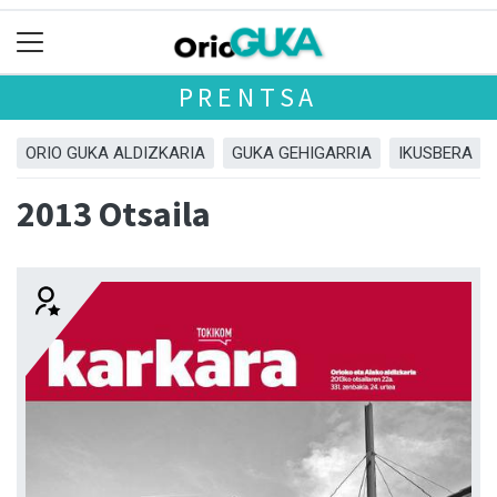
PRENTSA
ORIO GUKA ALDIZKARIA
GUKA GEHIGARRIA
IKUSBERA
2013 Otsaila