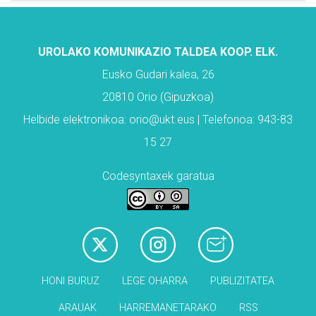
UROLAKO KOMUNIKAZIO TALDEA KOOP. ELK.
Eusko Gudari kalea, 26
20810 Orio (Gipuzkoa)
Helbide elektronikoa: orio@ukt.eus | Telefonoa: 943-83
15 27
Codesyntaxek garatua
HONI BURUZ
LEGE OHARRA
PUBLIZITATEA
ARAUAK
HARREMANETARAKO
RSS