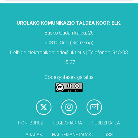
UROLAKO KOMUNIKAZIO TALDEA KOOP. ELK.
Eusko Gudari kalea, 26
20810 Orio (Gipuzkoa)
Helbide elektronikoa: orio@ukt.eus | Telefonoa: 943-83
15 27
Codesyntaxek garatua
HONI BURUZ
LEGE OHARRA
PUBLIZITATEA
ARAUAK
HARREMANETARAKO
RSS