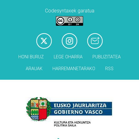
Codesyntaxek garatua
HONI BURUZ
LEGE OHARRA
PUBLIZITATEA
ARAUAK
HARREMANETARAKO
RSS
Babesleak