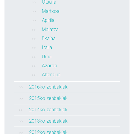
Otsaila
Martxoa
Apirila
Maiatza
Ekaina
Iraila
Urria
Azaroa
Abendua
2016ko zenbakiak
2015ko zenbakiak
2014ko zenbakiak
2013ko zenbakiak
2012ko zenbakiak