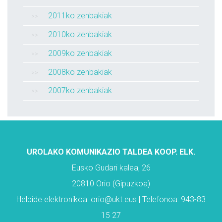
2011ko zenbakiak
2010ko zenbakiak
2009ko zenbakiak
2008ko zenbakiak
2007ko zenbakiak
UROLAKO KOMUNIKAZIO TALDEA KOOP. ELK.
Eusko Gudari kalea, 26
20810 Orio (Gipuzkoa)
Helbide elektronikoa: orio@ukt.eus | Telefonoa: 943-83
15 27