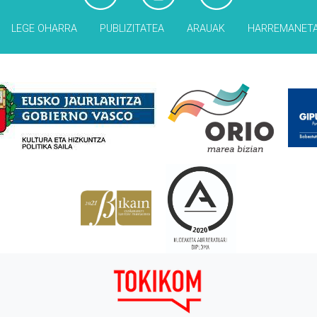
LEGE OHARRA
PUBLIZITATEA
ARAUAK
HARREMANET
Babesleak