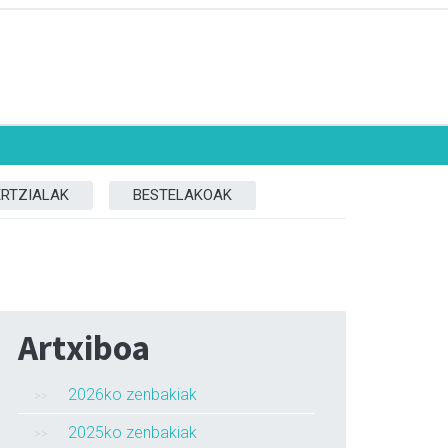
ERTZIALAK
BESTELAKOAK
Artxiboa
2026ko zenbakiak
2025ko zenbakiak