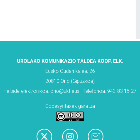
UROLAKO KOMUNIKAZIO TALDEA KOOP. ELK.
Eusko Gudari kalea, 26
20810 Orio (Gipuzkoa)
Helbide elektronikoa: orio@ukt.eus | Telefonoa: 943-83 15 27
Codesyntaxek garatua