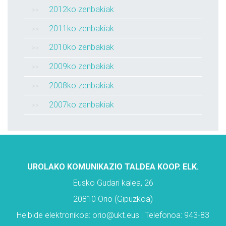
2012ko zenbakiak
2011ko zenbakiak
2010ko zenbakiak
2009ko zenbakiak
2008ko zenbakiak
2007ko zenbakiak
UROLAKO KOMUNIKAZIO TALDEA KOOP. ELK.
Eusko Gudari kalea, 26
20810 Orio (Gipuzkoa)
Helbide elektronikoa: orio@ukt.eus | Telefonoa: 943-83