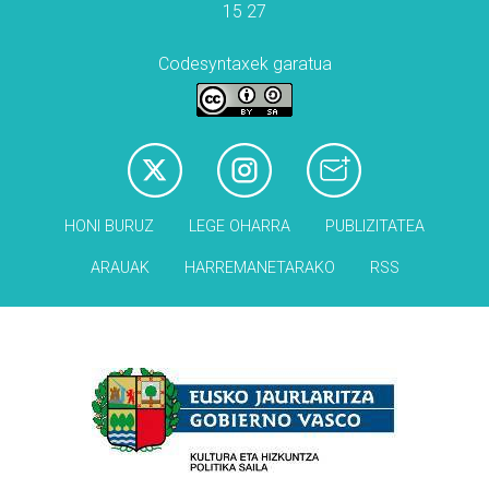
15 27
Codesyntaxek garatua
HONI BURUZ
LEGE OHARRA
PUBLIZITATEA
ARAUAK
HARREMANETARAKO
RSS
Babesleak