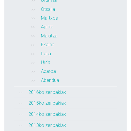
Urtarrila
Otsaila
Martxoa
Apirila
Maiatza
Ekaina
Iraila
Urria
Azaroa
Abendua
2016ko zenbakiak
2015ko zenbakiak
2014ko zenbakiak
2013ko zenbakiak