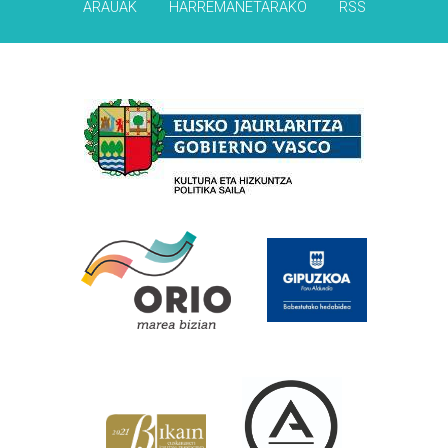
ARAUAK
HARREMANETARAKO
RSS
Babesleak