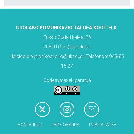
UROLAKO KOMUNIKAZIO TALDEA KOOP. ELK.
Eusko Gudari kalea, 26
20810 Orio (Gipuzkoa)
Helbide elektronikoa: orio@ukt.eus | Telefonoa: 943-83
15 27
Codesyntaxek garatua
HONI BURUZ
LEGE OHARRA
PUBLIZITATEA