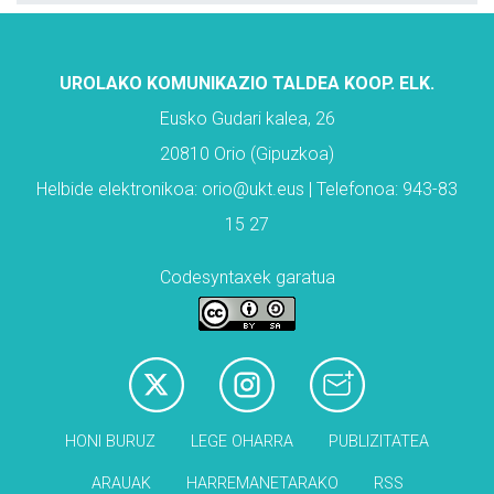
UROLAKO KOMUNIKAZIO TALDEA KOOP. ELK.
Eusko Gudari kalea, 26
20810 Orio (Gipuzkoa)
Helbide elektronikoa: orio@ukt.eus | Telefonoa: 943-83
15 27
Codesyntaxek garatua
HONI BURUZ
LEGE OHARRA
PUBLIZITATEA
ARAUAK
HARREMANETARAKO
RSS