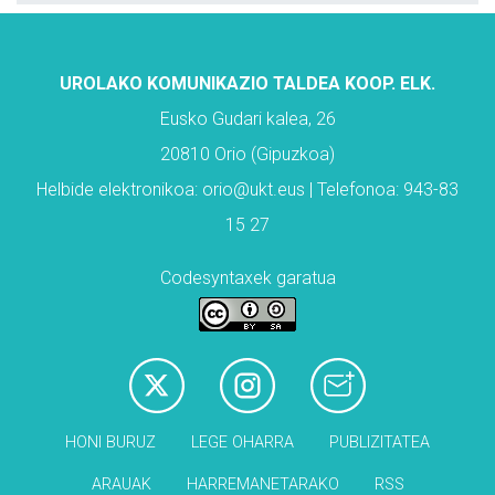
UROLAKO KOMUNIKAZIO TALDEA KOOP. ELK.
Eusko Gudari kalea, 26
20810 Orio (Gipuzkoa)
Helbide elektronikoa: orio@ukt.eus | Telefonoa: 943-83
15 27
Codesyntaxek garatua
HONI BURUZ
LEGE OHARRA
PUBLIZITATEA
ARAUAK
HARREMANETARAKO
RSS