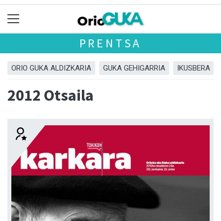
PRENTSA
ORIO GUKA ALDIZKARIA
GUKA GEHIGARRIA
IKUSBERA
2012 Otsaila