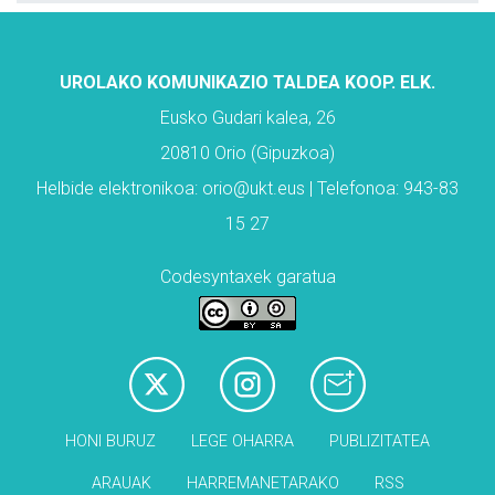
UROLAKO KOMUNIKAZIO TALDEA KOOP. ELK.
Eusko Gudari kalea, 26
20810 Orio (Gipuzkoa)
Helbide elektronikoa: orio@ukt.eus | Telefonoa: 943-83
15 27
Codesyntaxek garatua
HONI BURUZ
LEGE OHARRA
PUBLIZITATEA
ARAUAK
HARREMANETARAKO
RSS