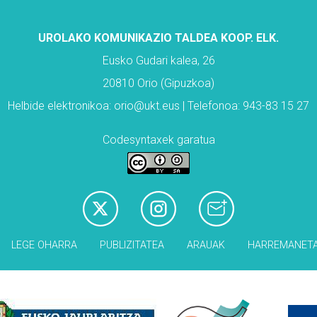
UROLAKO KOMUNIKAZIO TALDEA KOOP. ELK.
Eusko Gudari kalea, 26
20810 Orio (Gipuzkoa)
Helbide elektronikoa: orio@ukt.eus | Telefonoa: 943-83 15 27
Codesyntaxek garatua
LEGE OHARRA
PUBLIZITATEA
ARAUAK
HARREMANET
Babesleak