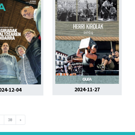
2024-11-27
024-12-04
7
38
»