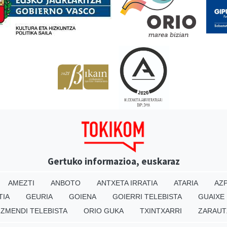
Gertuko informazioa, euskaraz
AMEZTI
ANBOTO
ANTXETA IRRATIA
ATARIA
AZP
TIA
GEURIA
GOIENA
GOIERRI TELEBISTA
GUAIXE
IZMENDI TELEBISTA
ORIO GUKA
TXINTXARRI
ZARAUT