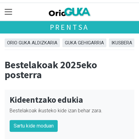
PRENTSA
ORIO GUKA ALDIZKARIA
GUKA GEHIGARRIA
IKUSBERA
Bestelakoak 2025eko
posterra
Kideentzako edukia
Bestelakoak ikusteko kide izan behar zara.
Sartu kide moduan