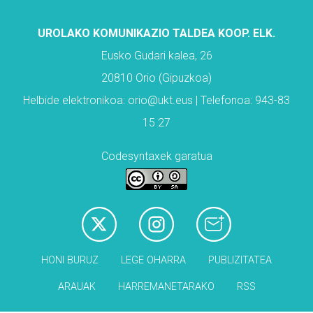
UROLAKO KOMUNIKAZIO TALDEA KOOP. ELK.
Eusko Gudari kalea, 26
20810 Orio (Gipuzkoa)
Helbide elektronikoa: orio@ukt.eus | Telefonoa: 943-83
15 27
Codesyntaxek garatua
HONI BURUZ
LEGE OHARRA
PUBLIZITATEA
ARAUAK
HARREMANETARAKO
RSS