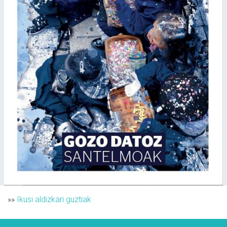
»»
Ikusi aldizkari guztiak