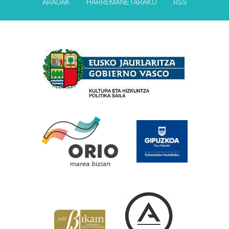
ARAUAK
HARREMANETARAKO
RSS
Babesleak