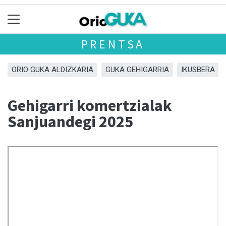
PRENTSA
ORIO GUKA ALDIZKARIA
GUKA GEHIGARRIA
IKUSBERA
Gehigarri komertzialak
Sanjuandegi 2025