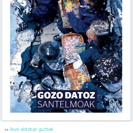
»»
Ikusi aldizkari guztiak