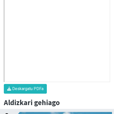
Deskargatu PDFa
Aldizkari gehiago