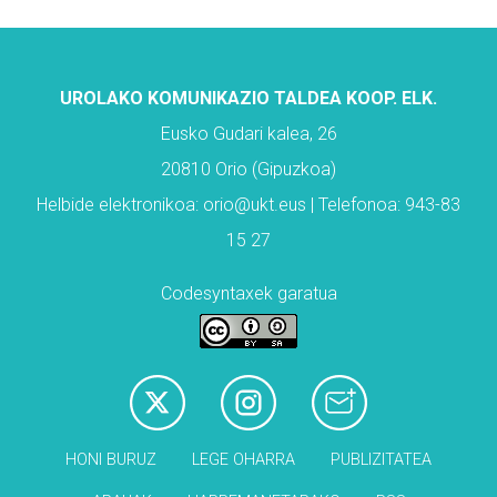
UROLAKO KOMUNIKAZIO TALDEA KOOP. ELK.
Eusko Gudari kalea, 26
20810 Orio (Gipuzkoa)
Helbide elektronikoa: orio@ukt.eus | Telefonoa: 943-83
15 27
Codesyntaxek garatua
HONI BURUZ
LEGE OHARRA
PUBLIZITATEA