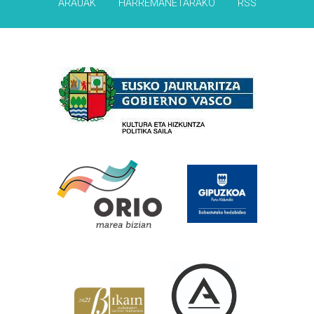
ARAUAK
HARREMANETARAKO
RSS
Babesleak