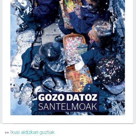
»»
Ikusi aldizkari guztiak