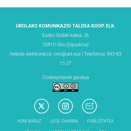
UROLAKO KOMUNIKAZIO TALDEA KOOP. ELK.
Eusko Gudari kalea, 26
20810 Orio (Gipuzkoa)
Helbide elektronikoa: orio@ukt.eus | Telefonoa: 943-83
15 27
Codesyntaxek garatua
HONI BURUZ
LEGE OHARRA
PUBLIZITATEA