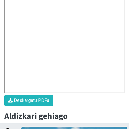
Deskargatu PDFa
Aldizkari gehiago