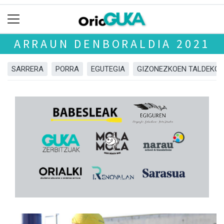
ARRAUN DENBORALDIA 2021
SARRERA
PORRA
EGUTEGIA
GIZONEZKOEN TALDEKO 