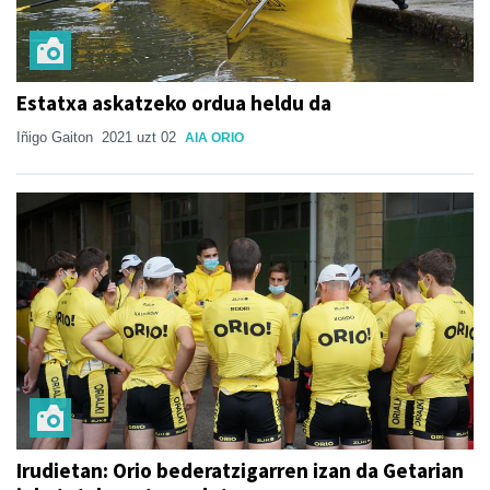
Estatxa askatzeko ordua heldu da
Iñigo Gaiton
2021 uzt 02
AIA ORIO
Irudietan: Orio bederatzigarren izan da Getarian