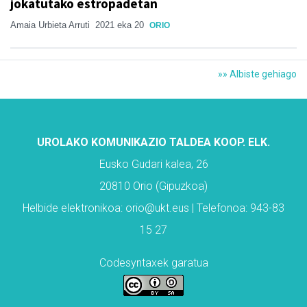
jokatutako estropadetan
Amaia Urbieta Arruti
2021 eka 20
ORIO
»» Albiste gehiago
UROLAKO KOMUNIKAZIO TALDEA KOOP. ELK.
Eusko Gudari kalea, 26
20810 Orio (Gipuzkoa)
Helbide elektronikoa: orio@ukt.eus | Telefonoa: 943-83
15 27
Codesyntaxek garatua