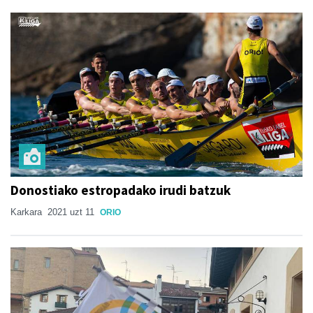
Donostiako estropadako irudi batzuk
Karkara
2021 uzt 11
ORIO