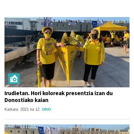
Irudietan. Hori koloreak presentzia izan du
Donostiako kaian
Karkara
2021 ira 12
ORIO