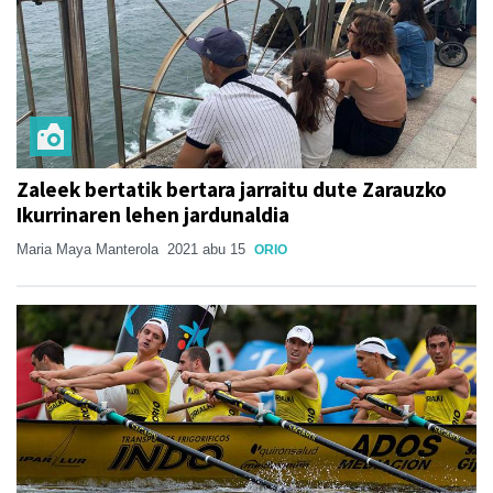
Zaleek bertatik bertara jarraitu dute Zarauzko
Ikurrinaren lehen jardunaldia
Maria Maya Manterola
2021 abu 15
ORIO