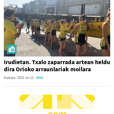
Irudietan. Txalo zaparrada artean heldu
dira Orioko arraunlariak moilara
Karkara
2021 ira 12
ORIO