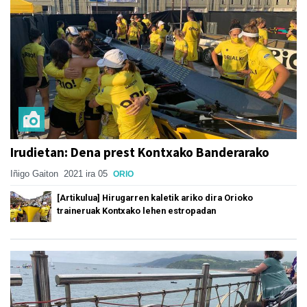
Irudietan: Dena prest Kontxako Banderarako
Iñigo Gaiton
2021 ira 05
ORIO
[Artikulua] Hirugarren kaletik ariko dira Orioko
traineruak Kontxako lehen estropadan