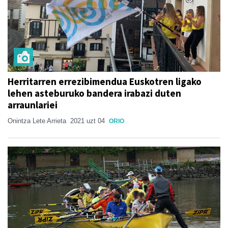
Herritarren errezibimendua Euskotren ligako
lehen asteburuko bandera irabazi duten
arraunlariei
Onintza Lete Arrieta
2021 uzt 04
ORIO