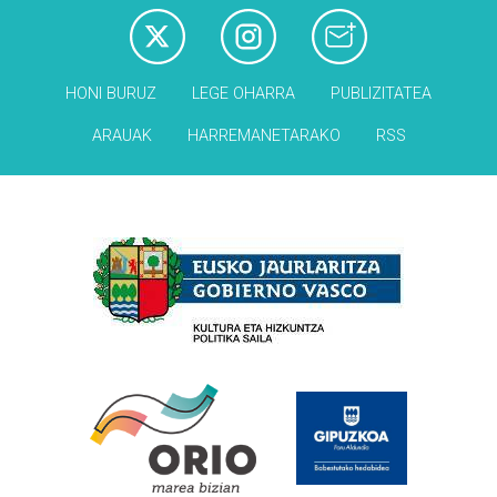
HONI BURUZ
LEGE OHARRA
PUBLIZITATEA
ARAUAK
HARREMANETARAKO
RSS
Babesleak