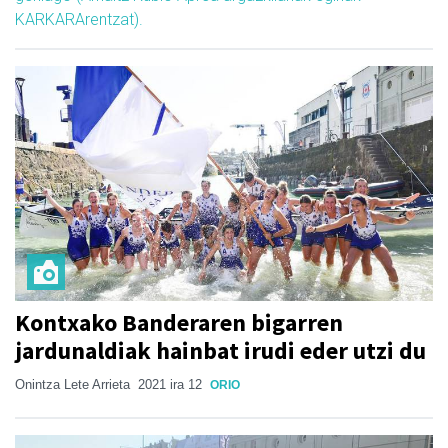
KARKARArentzat).
Kontxako Banderaren bigarren
jardunaldiak hainbat irudi eder utzi du
Onintza Lete Arrieta
2021 ira 12
ORIO