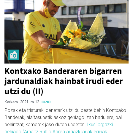
Kontxako Banderaren bigarren
jardunaldiak hainbat irudi eder
utzi du (II)
Karkara
2021 ira 12
ORIO
Pozak eta tristurak, denetarik utzi du beste behin Kontxako
Banderak, alaitasunetik askoz gehiago izan badu ere; bai,
behintzat, kamerek jaso duten uneetan.
Ikusi argazki
gehiago (Arnaitz Rubio Aprea argazkilariak eginak