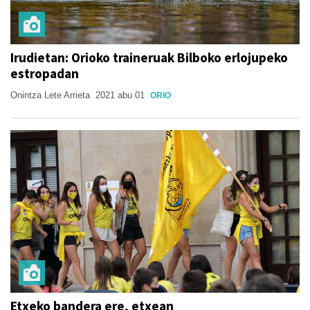
Irudietan: Orioko traineruak Bilboko erlojupeko
estropadan
Onintza Lete Arrieta
2021 abu 01
ORIO
Etxeko bandera ere, etxean