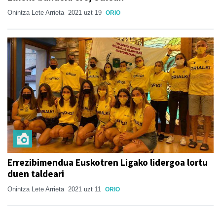
Onintza Lete Arrieta
2021 uzt 19
ORIO
Errezibimendua Euskotren Ligako lidergoa lortu
duen taldeari
Onintza Lete Arrieta
2021 uzt 11
ORIO